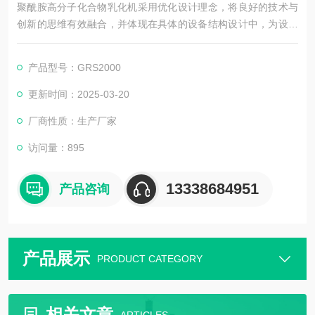
聚酰胺高分子化合物乳化机采用优化设计理念，将良好的技术与
创新的思维有效融合，并体现在具体的设备结构设计中，为设备
稳定运行提供了保证. 立式分体结构，精密的零部件配合运转平
稳，运行噪音在73DB以下。同时采用德国博格曼双端面机械密
产品型号：GRS2000
封，并通冷媒对密封部分进行冷却，把泄露概率降到低，保证机
器连续24小时不停机运行。
更新时间：2025-03-20
厂商性质：生产厂家
访问量：895
13338684951
产品咨询
产品展示
PRODUCT CATEGORY
相关文章