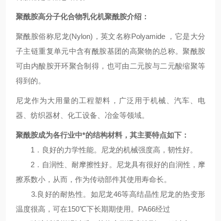
聚酰胺高分子化合物乳化机
聚酰胺介绍：
聚酰胺俗称尼龙(Nylon)，英文名称Polyamide ，它是大分
子主链重复单元中含有酰胺基团的高聚物的总称。聚酰胺
可由内酸胺开环聚合制得，也可由二元胺与二元酸缩聚等
得到的。
尼龙作为大用量的工程塑料，广泛用于机械、汽车、电
器、纺织器材、化工设备、冶金等领域。
聚酰胺成为各行业中*的结构材料，其主要特点如下：
1．良好的力学性能。尼龙的机械强度高，韧性好。
2．自润性、耐摩擦性好。尼龙具有很好的自润性，摩
擦系数小，从而，作为传动部件其使用寿命长。
3.良好的耐热性。如尼龙46等高结晶性尼龙的热变形
温度很高，可在150℃下长期期使用。PA66经过