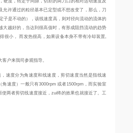
度，硬度，转定子间隙，切割的两刀口的相对运动速度及
及允许通过的粒径基本已定型或不想改变了，那么，刀
为定子是不动的），该线速度高，则对径向流动的流体的
越大越好的，当达到很高值时，有形成阻挡流动的趋势
得很小， 而发热很高，如果设备本身不带有冷却装置,
大客户来我司参观指导。
道，速度分为角速度和线速度，剪切速度当然是指线速
度）一般只有3000rpm 或者1500rpm，而实验室
素，从而使两者剪切线速度接近，zui终的效果也就接近了。工