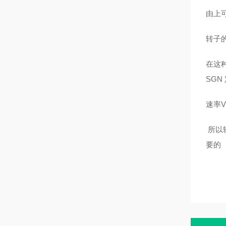
由上
转子
在这
SGN
速率V
所以
要的