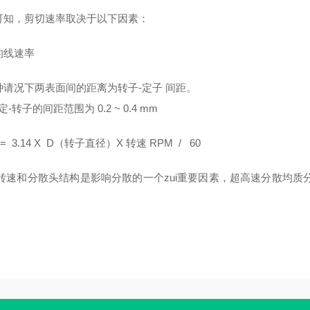
可知，剪切速率取决于以下因素：
的线速率
种请况下两表面间的距离为转子-定子 间距。
定-转子的间距范围为 0.2 ~ 0.4 mm
= 3.14 X D（转子直径）X 转速 RPM / 60
转速和分散头结构是影响分散的一个zui重要因素，超高速分散均质分