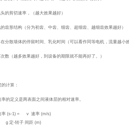
乳化头的剪切速率，（越大效果越好）
乳化的齿形结构（分为初齿、中齿、细齿、超细齿、越细齿效果越好）
物料在分散墙体的停留时间、乳化时间（可以看作同等电机，流量越小
循环次数（越多效果越好，到设备的期限就不能再好了。）
度的计算：
速率的定义是两表面之间液体层的相对速率。
 (s-1) = v 速率 (m/s)
定-转子 间距 (m)