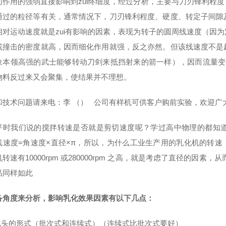
切作用的强弱直接影响到zui终细度，经过分析，主要与刀刃锋利程
通过的粒径等有关，通常情况下，刀刃锋利程度、硬度、转定子间隙
相对运动速度就是zui有影响的因素，表现为转子的圆周线速度（因
或撞击的密度就高，因而细化作用就强，反之亦然。但该线速度不是
象本领高强的武士能够转动刀剑来抵挡射来的箭一样），因而流量变
物料反过来又会聚集，使结果并不理想。
和技术问题请来电：李
（） 公司有样机可供客户购前实验，欢迎广
平时我们说的搅拌转速是否就是剪切速度呢？学过高中物理的都知
速度=角速度×直径×π，所以，为什么工业生产用的乳化机的转速（角速
转速有10000rpm 或280000rpm 之高，就是考虑了直径的因
品同样如此
备角度来分析，影响乳化效果因素有以下几点：
乳化头的形式（批次式和连续式）（连续式比批次式要好）