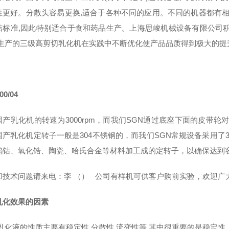
性更好。分散头容易更换,适合于各种不同的应用。不同的机器都有相同
洁标准,因此特别适合于食和药品生产。上海思峻机械设备有限公司
,生产的三级高剪切乳化机在实践中不断优化使产品品质得到极大的提
00/04
产乳化机的转速为3000rpm，而我们SGN通过底座下面的皮带轮对设备
国产乳化机定转子一般是304不锈钢的，而我们SGN常规设备采用了
钨钴、氧化锆、陶瓷、哈氏合金等材料加工成的定转子，以确保达到
和技术问题请来电：李
（） 公司有样机可供客户购前实验，欢迎广
乳化效果的因素
乳化液的性质主要有稳定性,分散性,流变性等,其中很重要的是稳定性