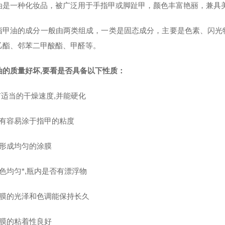
油是一种化妆品，被广泛用于手指甲或脚趾甲，颜色丰富艳丽，兼具
指甲油的成分一般由两类组成，一类是固态成分，主要是色素、闪光
乙酯
、
邻苯二甲酸酯
、
甲醛
等。
油的质量好坏,要看是否具备以下性质：
有适当的干燥速度,并能硬化
具有容易涂于指甲的粘度
能形成均匀的涂膜
色均匀*,瓶内是否有漂浮物
涂膜的光泽和色调能保持长久
涂膜的粘着性良好