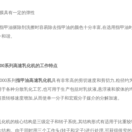
涂膜具有一定的弹性
用指甲油驱除剂洗擦时容易除去指甲油的颜色十分丰富,在选用指甲油时
一和谐。
000系列高速乳化机
的工作特点
2000系列
指甲油高速乳化机
具有非常高的剪切速度和剪切力,粒径约为
用于各种分散乳化工艺,也可用于生产包括对乳状液,悬浮液和胶体的
溶质转移速度增加,从而使单一分子和宏观分子媒介的分解加速。
乳化机的核心结构是三级定子和转子系统,其结构形式有适用于比重
片结构。由于同时用三个工作头(转子和定子)进行处理,可获得很窄的