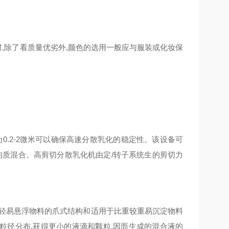
,除了看质量优劣外,颜色的选用一般应与服装或化妆保
0.2-2微米可以确保高速分散乳化的稳定性。该设备可
均质混合。高剪切分散乳化机由定/转子系统生的剪切力
较轻易悬浮物料的爪式结构和适用于比重较重易沉淀物料
粒径分布,获得更小的液滴和颗粒,因而生成的混合液的