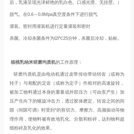
后，乳液呈现光泽鲜艳的乳白色、口感光滑、无挂壁。）
脱气。在0.6～0.8Mpa真空度条件下进行脱气
灌装。密封用灌装机进行定量灌装和密封
杀菌。冷却杀菌条件为l2l℃25分钟，杀菌后冷却，贴标。
核桃乳纳米研磨均质机
的工作原理：
研磨均质机是由电动机通过皮带传动带动转齿（或称为
转子）与相配的定齿（或称为定子）作相对的高速旋转，
被加工物料通过本身的重量或外部压力（可由泵产生）加
压产生向下的螺旋冲击力，透过胶体磨定、转齿之间的间
隙（间隙可调）时受到*的剪切力、摩擦力、高频振动等物
理作用，使物料被有效地乳化、分散和粉碎，达到物料超
细粉碎及乳化的效果。