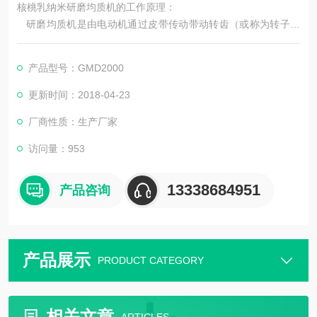
核桃乳纳米研磨均质机的工作原理：
研磨均质机是由电动机通过皮带传动带动转齿（或称为转子）
与相配的定齿（或称为定子）作相对的高速旋转，被加工物料通
过本身的重量或外部压力（可由泵产生）加压产生向下的螺旋冲
产品型号：GMD2000
击力，透过胶体磨定、转齿之间的间隙（间隙可调）时受到*的剪
切力、摩擦力、高频振动等物理作用，使物料被有效地乳化、分
更新时间：2018-04-23
散和粉碎，达到物料超细粉碎及乳化的效果。
厂商性质：生产厂家
访问量：953
13338684951
产品咨询
产品展示
PRODUCT CATEGORY
相关文章