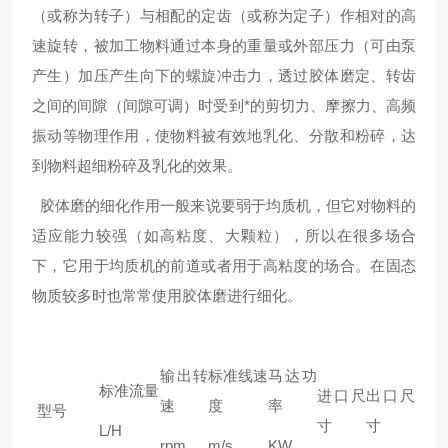
（或称为转子）与相配的定齿（或称为定子）作相对的高
速旋转，被加工物料通过本身的重量或外部压力（可由泵
产生）加压产生向下的螺旋冲击力，透过胶体磨定、转齿
之间的间隙（间隙可调）时受到*的剪切力、摩擦力、高频
振动等物理作用，使物料被有效地乳化、分散和粉碎，达
到物料超细粉碎及乳化的效果。
胶体磨的细化作用一般来说要弱于均质机，但它对物料的
适应能力较强（如高粘度、大颗粒），所以在很多场合
下，它用于均质机的前道或者用于高粘度的场合。在固态
物质较多时也常常使用胶体磨进行细化。
输出转
标准线速
马达功
标准流量
进口尺
出口尺
速
度
率
型号
寸
寸
L/H
rpm
m/s
KW