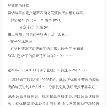
线速度的计算
剪切速率的定义是两表面之间液体层的相对速率。
– 剪切速率 (s-1) = v 速率 (m/s)
g 定-转子 间距 (m)
由上可知，剪切速率取决于以下因素：
– 转子的线速率
– 在这种请况下两表面间的距离为转子-定子 间距。
SGN
定-转子的间距范围为 0.2 ~ 0.4 mm
速率V= 3.14 X D（转子直径）X 转速 RPM / 60
zui高转速可以达到14000RPM。此款胶体磨比普通的胶体
磨的速度达到4-5倍以上，分散乳化均质研磨效果非常好。
SGN
超高速
胶体磨
，
德国
超高速
胶体磨,进口
超高速
胶体
磨
，
胶体磨是胶体磨是由电动机通过皮带传动带动转齿