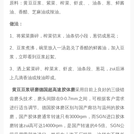
原料：黄豆豆浆、紫菜、榨菜、虾皮、、
油条
、葱、鲜酱
油、香醋、芝麻油或辣油。
做法：
1、将紫菜撕碎，榨菜切末，油条切小段，葱切成葱花；
2、豆浆煮沸，碗里放入一汤匙兑了香醋的鲜酱油，加入豆
浆，立即看到豆浆起絮。
3、洒上紫菜碎、榨菜末、虾皮、油条段、葱花，zui后淋
上几滴香油或辣油即成。
黄豆豆浆
研磨德国超高速胶体磨
采用目前上良好的三级错
齿磨头技术，磨头间隙在0-0.7mm之间，可根据客户需求
进行适当调节。德国胶体磨区别与国产廊坊与温州的胶体
磨，国产胶体磨通常转速只有3000rpm，而SGN进口胶体
磨转速zui高可达14000rpm，是国产转速的4-5倍。SGN公