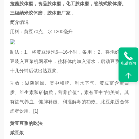
拉酱胶体磨，食品胶体磨，化工胶体磨，管线式胶体磨。
三级纳米胶体磨，胶体磨厂家，
简介
编辑
用料：黄豆70克、水 1200毫升
制法：1、将黄豆浸泡6—16小时，备用； 2、将泡好的黄
豆装入豆浆机网罩中，往杯体内加入清水，启动豆浆机，
电话咨询
十几分钟后做出熟豆浆。
功效：滋阴润燥、宽中和脾、利水下气。黄豆富含蛋白
质、维生素和矿物质，营养价值*，素有豆中*的美誉。其
有益气养血、健脾补虚、利湿解毒的功效。此豆浆适合体
虚者饮用。
[1]
黄豆豆浆的吃法
咸豆浆