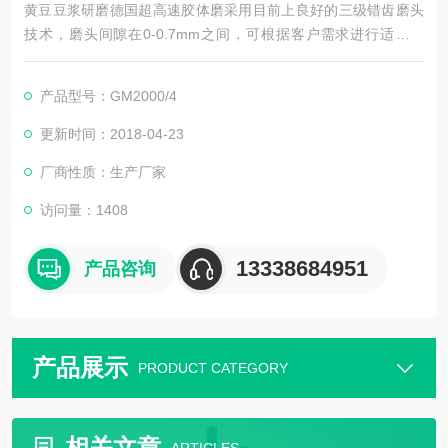
黄豆豆浆研磨德国超高速胶体磨采用目前上良好的三级错齿磨头
技术，磨头间隙在0-0.7mm之间，可根据客户需求进行适当调
节。德国胶体磨区别与国产廊坊与温州的胶体磨，国产胶体磨通
常转速只有3000rpm，而SGN进口胶体磨转速Z高可达14000rp
产品型号：GM2000/4
m，是国产转速的4-5倍。SGN公司采用零部件进口，然后在上海
工厂组装，这样在不降低设备品质的情况下，大大降低了设备成
更新时间：2018-04-23
本。
厂商性质：生产厂家
访问量：1408
13338684951
产品咨询
产品展示
PRODUCT CATEGORY
相关文章