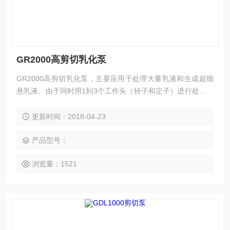
GR2000高剪切乳化泵
GR2000高剪切乳化泵，主要应用于处理大量乳液和生成超细
悬乳液。由于同时用1到3个工作头（转子和定子）进行处理，
可获得很窄的粒径分布,获得更小的液滴和颗粒，因而生成的混
合液的稳定性更好。乳化头容易更换,适合于各种不同的应用。
更新时间：2018-04-23
不同的机器都有相同的转速和剪切率，这样便于规模扩产。符
合GSP和SSP的清洁标准,因此特别适合于食和药品生产。
产品型号：
浏览量：1521