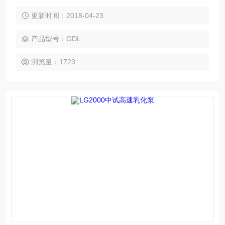
剪切后，液滴更细腻，粒径分布更窄，因而生成的混合液稳定
性更好。三组分散头均易于更换，适合不同的工艺应用。该系
更新时间：2018-04-23
列中不同的型号的机器都有相同的线速度和剪切率，非常易于
扩大生产。
产品型号：GDL
浏览量：1723