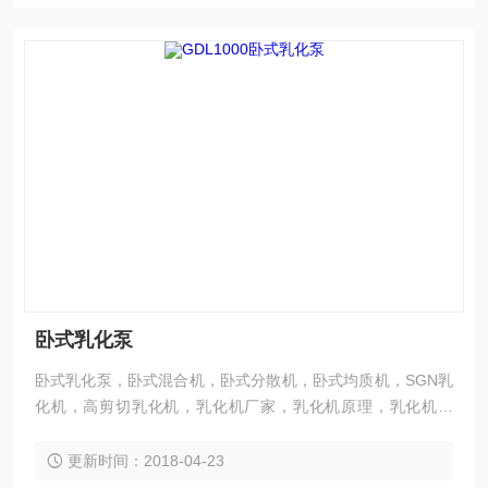
卧式乳化泵
卧式乳化泵，卧式混合机，卧式分散机，卧式均质机，SGN乳
化机，高剪切乳化机，乳化机厂家，乳化机原理，乳化机价
格，进口乳化机 【乳化机简介】 GDL1000系列属于剪切Z小
的在线式混合机械，高流量，转子圆周线速度约为10-20m/s，
更新时间：2018-04-23
适用于弱剪切，但依然可得到稳定均质溶液的情形。 GDL的定