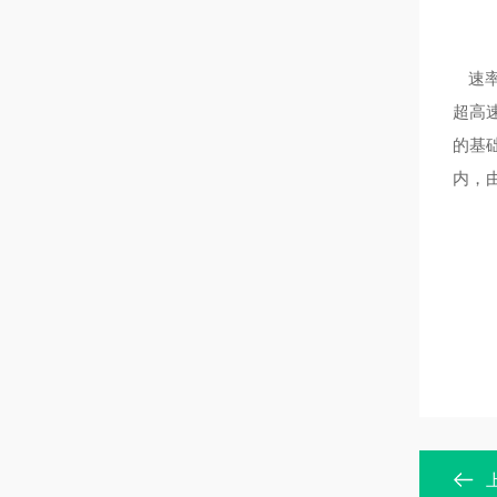
速率
超高
的基础
内，