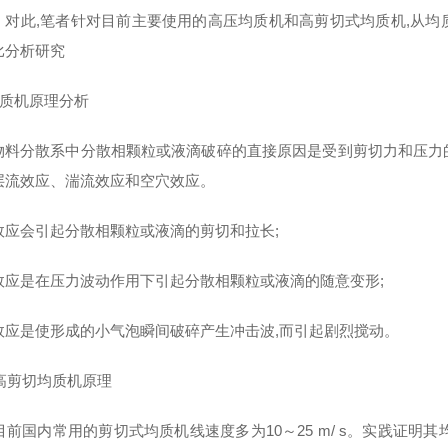
。对此,笔者针对目前主要使用的高压均质机和高剪切式均质机,从
比分析研究
均质机原理分析
物料分散系中分散相颗粒或液滴破碎的直接原因是受到剪切力和压力
层流效应、湍流效应和空穴效应。
效应会引起分散相颗粒或液滴的剪切和拉长;
效应是在压力波动作用下引起分散相颗粒或液滴的随意变形;
效应是使形成的小气泡瞬间破碎产生冲击波,而引起剧烈搅动。
切均质机原理
目前国内常用的剪切式均质机线速度多为10～25 m/ s。实践证明