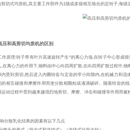
 s的剪切式均质机,其主要工作部件为1级或多级相互啮合的定转子,每级
高压和高剪切均质机的区别
工作原理:转子带有叶片高速旋转产生*的离心力场,在转子中心形成很
入,在离心力的作用下,物料由中心向四周扩散,在向四周扩散过程中,
隙内受到剪切,然后进入内圈转齿与定齿的窄小间隙内,在机械力和流
间的相互碰撞和摩擦作用而使分散相颗粒或液滴破碎。随着转齿的线
圈运动过程中受到越来越强烈地剪切、摩擦、冲击和碰撞等作用而被
响分散乳化结果的因素有以下几点
 分散头的形式（批次式和连续式）（连续式比批次好）