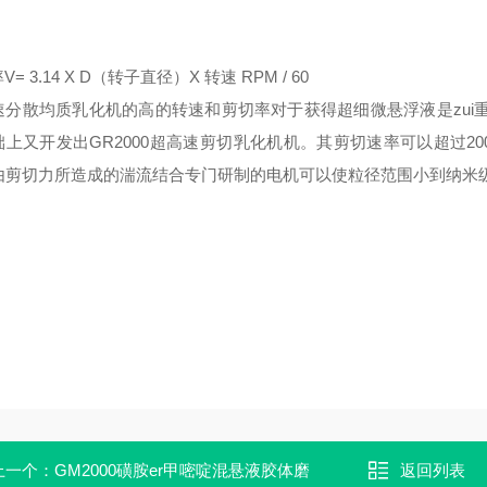
V= 3.14 X D（转子直径）X 转速 RPM / 60
速分散均质乳化机的高的转速和剪切率对于获得超细微悬浮液是zui重
上又开发出GR2000超高速剪切乳化机机。其剪切速率可以超过200.
由剪切力所造成的湍流结合专门研制的电机可以使粒径范围小到纳米
上一个：
GM2000磺胺er甲嘧啶混悬液胶体磨
返回列表