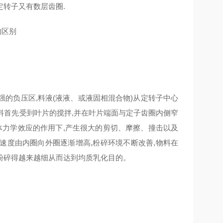
定转子又有数层齿圈.
强的负压区,料液(液液、或液固相混合物)从定转子中心
物料首先受到叶片的搅拌,并在叶片端面与定子齿圈内侧窄
体力学效应的作用下,产生很大的剪切、摩擦、撞击以及
速度由内圈向外圈逐渐增高,粉碎环境不断改善,物料在
粉碎得越来越细从而达到均质乳化目的。