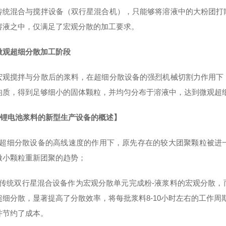
传统混合与搅拌设备（双行星混合机），只能够将溶液中的大粉团打
溶液之中，仅满足了宏观分散的加工要求。
微观超细分散加工阶段
宏观搅拌与分散后的浆料，在超细分散设备的强烈机械切割力作用下
均质，得到足够细小的固体颗粒，并均匀分布于溶液中，达到微观超
ID锂电池浆料的新型生产设备的概述】
在超细分散设备的高线速度的作用下，原先存在的较大团聚颗粒被进
微小颗粒重新团聚的趋势；
将传统双行星混合设备作为宏观分散单元完成粉-液浆料的宏观分散
超细分散，显著提高了分散效率，将每批浆料8-10小时左右的工作周
并节约了成本。