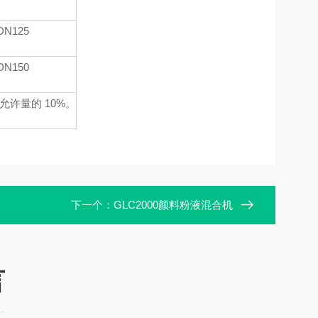
DN125
DN150
许量的 10%。
下一个：
GLC2000颜料粉液混合机
言