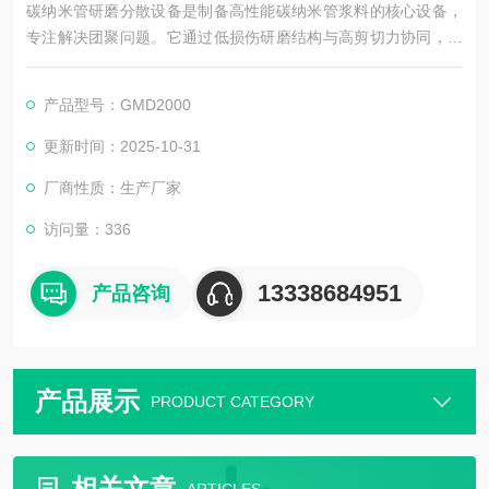
碳纳米管研磨分散设备是制备高性能碳纳米管浆料的核心设备，
专注解决团聚问题。它通过低损伤研磨结构与高剪切力协同，在
保护碳纳米管结构的同时，将其均匀分散于溶剂中，确保浆料粒
径均一、稳定性强。设备带精准温控，适配锂电池、导电涂料等
产品型号：GMD2000
领域，为提升下游产品导电性能奠定基础。
更新时间：2025-10-31
厂商性质：生产厂家
访问量：336
13338684951
产品咨询
产品展示
PRODUCT CATEGORY
相关文章