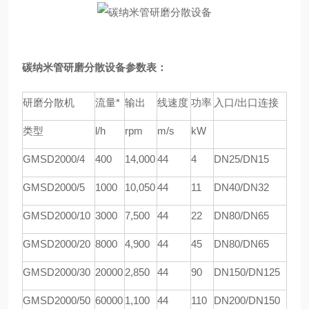
碳纳米管研磨分散设备
参数表：
研磨分散机
流量*
输出
线速度
功率
入口/出口连接
类型
l/h
rpm
m/s
kW
GMSD
2000/4
4
00
1
4
,000
44
4
DN25/DN15
GMSD
2000/5
1000
1
0
,
05
0
44
11
DN40/DN32
GMSD
2000/10
3000
7,
5
00
44
22
DN80/DN65
GMSD
2000/20
8000
4,900
44
45
DN80/DN65
GMSD
2000/30
20000
2,850
44
90
DN150/DN125
GMSD
2000/50
60000
1,100
44
110
DN200/DN150