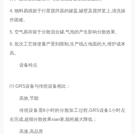
4. 物料易残留于行星搅拌器的罐盖,罐壁及搅拌桨上,清洗操
作困难。
5. 空气易存留于分散混合罐,气泡的产生影响分散效果。
6. 批次工艺致使量产受到限制,生产线占地面的大,维护成本
高。
设备特点
⑴ GRS设备与传统设备相比：
高效,节能
传统设备需8小时的分散加工过程,GRS设备1小时左
右完成,超细分散效果xian著,能耗极大降低；
高速,高品质