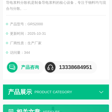
导电浆料分散机是制备导电浆料的核心设备，专注于物料均匀混
合与分散。
它通过高剪切力、撞击力作用，将导电粉体（如炭黑、石墨烯）
与粘结剂、溶剂充分混合，破除团聚，确保浆料粒径均匀、导电
产品型号：GRS2000
性稳定。设备常带温控与真空脱泡功能，适配锂电池、电子浆料
等领域，保障下游产品性能。
更新时间：2025-10-31
厂商性质：生产厂家
访问量：344
13338684951
产品咨询
产品展示
PRODUCT CATEGORY
相关文章