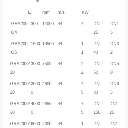
量
L/H
rpm
m/s
KW
GRS
200
30
0
1
4
000
44
4
DN
DN1
0/4
25
5
GRS
200
1500
10500
44
1
DN
DN3
0/5
1
40
2
GRS
2000/
3000
7
5
00
44
2
DN
DN5
10
2
50
0
GRS
2000/
20
00
4900
44
4
DN
DN6
20
0
5
80
5
GRS
2000/
4
000
2850
44
7
DN
DN1
30
0
5
150
25
GRS
2000/
6
000
2000
44
1
DN
DN1