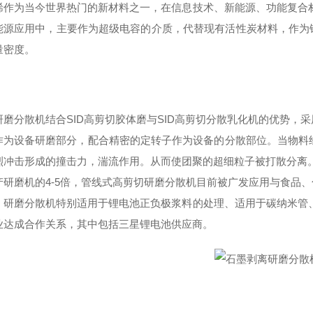
烯作为当今世界热门的新材料之一，在信息技术、新能源、功能复合
能源应用中，主要作为超级电容的介质，代替现有活性炭材料，作为
量密度。
研磨分散机结合SID高剪切胶体磨与SID高剪切分散乳化机的优势，
作为设备研磨部分，配合精密的定转子作为设备的分散部位。当物料经
烈冲击形成的撞击力，湍流作用。从而使团聚的超细粒子被打散分离。高
产研磨机的4-5倍，管线式高剪切研磨分散机目前被广发应用与食品
，研磨分散机特别适用于锂电池正负极浆料的处理、适用于碳纳米管、
业达成合作关系，其中包括三星锂电池供应商。