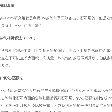
机械剥离法
Geim研究组就是利用3M的胶带手工制备出了石墨烯的，但是这
不具备工业化生产的可能性。
化学气相沉积法（CVD）
气相沉积法主要用于制备石墨烯薄膜，高温下甲烷等气体在金属衬底
优点在于可以生长大面积、高质量、均匀性好的石墨烯薄膜，但缺点
是多晶。
）氧化-还原法
-还原法是指将天然石墨与强酸和强氧化性物质反应生成氧化石墨
剂去除氧化石墨表面的含氧基团后得到石墨烯。氧化-还原法制备成
产生的废液对环境污染比较严重，所制备的石墨烯一般都是多层石墨