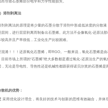
陷而导致石墨烯部分电学和力学性能损失。
）溶剂剥离法
剥离法的原理是将少量的石墨分散于溶剂中形成低浓度的分散液，
墨层间，进行层层剥离而制备出石墨烯。此方法不会像氧化-还原法
本较高并且产率很低，工业化生产比较困难。
混淆！！！还原氧化石墨烯，即RGO。一般来说，氧化石墨烯是由
。目前市场上所谓的“石墨烯"绝大多数都是通过氧化-还原法生产的
团，无论是导电性、导热性还是机械性都跟获得诺贝尔奖的石墨烯是两
分散机
的优势：
定
采用优化设计理念，将良好的技术与创新的思维有效融合，并体