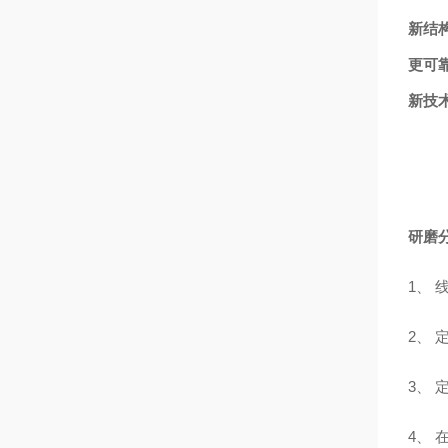
新结
更可
新技
研磨
1、
2、
3、
4、