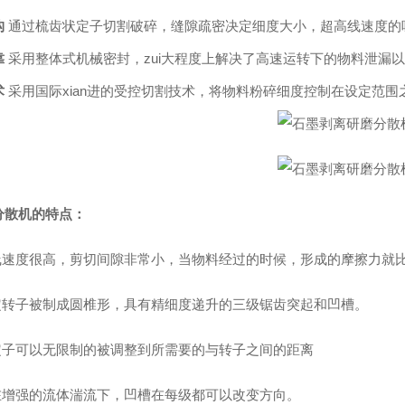
构
通过梳齿状定子切割破碎，缝隙疏密决定细度大小，超高线速度的吸
靠
采用整体式机械密封，zui大程度上解决了高速运转下的物料泄漏
术
采用国际xian进的受控切割技术，将物料粉碎细度控制在设定范围
分散机的特点：
 线速度很高，剪切间隙非常小，当物料经过的时候，形成的摩擦力就
 定转子被制成圆椎形，具有精细度递升的三级锯齿突起和凹槽。
 定子可以无限制的被调整到所需要的与转子之间的距离
 在增强的流体湍流下，凹槽在每级都可以改变方向。