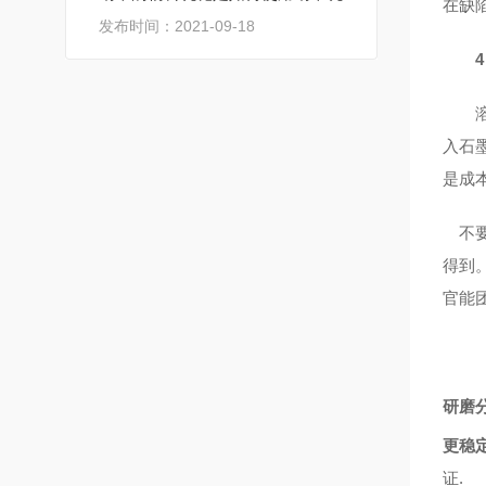
在缺
发布时间：2021-09-18
4
溶剂
入石
是成
不要
得到
官能
研磨
更稳
证.