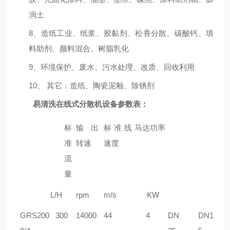
润土
8、造纸工业、纸浆、胶黏剂、松香分散、碳酸钙、填
料助剂、颜料混合、树脂乳化
9、环境保护、废水、污水处理、改质、回收利用
10、
其它：造纸、陶瓷泥釉、除锈剂
易清洗在线式分散机设备参数表：
标
输出
标准线
马达功率
准
转速
速度
流
量
L/H
rpm
m/s
KW
GRS
200
30
0
1
4
000
44
4
DN
DN1