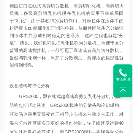
德国进口在线式高剪切分散机，高剪切乳化机，高剪切均
质机，多级高剪切乳化机现在乳化机的应用不单单局限
于“乳化"，由于其独特的剪切作用，对粉粒体在液体中的
粉碎撞击zui终细化到理想的粒径，从而使固体质充分掺混
到液体中并形成相对稳定的悬浮液，这种过程也就是“分
散"。所以，我们也可以把乳化机称为分散机，为便于区分
普通的高速搅拌机，一般可冠于高速或者高剪切分散机，
当然与乳化剂一样，添加了分散剂后，悬浮液的稳定性就
能得到增强.
电话咨询
设备结构与特性分析:
GRS2000，即在线式超高速高剪切乳化分散机，基本
结构包括驱动马达、GRS2000模块的分散头和冷却罐构。
驱动马达采用无级变速三相异步电机来带动皮带工作，对
混合分散速度能实现更好的操作控制，转子线速度达到40
m/s,具有良好的剪切力。而GRS2000模块--实现混合分散