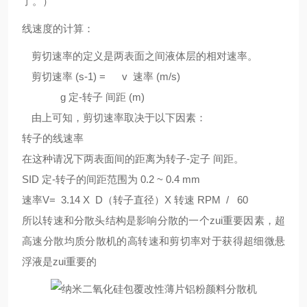
了。）
线速度的计算：
剪切速率的定义是两表面之间液体层的相对速率。
剪切速率 (s-1) = v 速率
(m/s)
g
定
-
转子 间距
(m)
由上可知，剪切速率取决于以下因素：
转子的线速率
在这种请况下两表面间的距离为转子-定子 间距。
SID 定
-
转子的间距范围为
0.2 ~ 0.4 mm
速率
V
= 3.14 X D
（转子直径）
X
转速
RPM / 60
所以转速和分散头结构是影响分散的一个zui重要因素，超
高速分散均质分散机的高转速和剪切率对于获得超细微悬
浮液是zui重要的