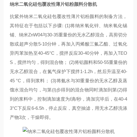
纳米二氧化硅包覆改性薄片铝粉颜料分散机
抗紫外纳米二氧化硅包覆改性薄片铝粉颜料的制备方法，
其特征在于包括以下步骤: (1)将纳米氧化锌、纳米氧化锡
铺、纳米ZnW04与30-35重量份的无水乙醇混合，高剪切分
散或超声分散5-10分钟，再加入丙烯酸三氟乙酯、过氧化
异丙苯加热至40-45°C，搅拌反应30-40分钟，再加入TEO
S，搅拌均匀，得到混合物； (2)将铝颜料和50-55重量份的
无水乙醇混合，在氮气保护下搅拌1-1.2h，然后升温至40-
45 °C，得到浆料； (3)将氨水与30重量份的无水乙醇及蒸
馏水混合均匀，与第(I)步得到的混合物同时滴加到第(2)得
到的浆料中，控制滴加速度为I滴/秒，滴加完毕后，在40-4
3°C下反应6-6.5h，停止反应，真空抽滤，用无水乙醇洗涤
产物3次，干燥即得。