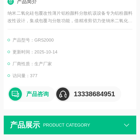
产品简介
纳米二氧化硅包覆改性薄片铝粉颜料分散机该设备专为铝粉颜料
改性设计，集成包覆与分散功能，借精准剪切力使纳米二氧化硅
均匀包覆于薄片铝粉表面，同时避免铝粉破损。可提升颜料耐候
性与光泽度，适配涂料、油墨等领域，助力高性能金属颜料规模
产品型号：GRS2000
化制备。
更新时间：2025-10-14
厂商性质：生产厂家
访问量：377
13338684951
产品咨询
产品展示
PRODUCT CATEGORY