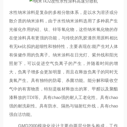
水性纳米涂料是复杂的多相分散体系，是以水为溶济或分
散介质的纳米涂料，由于水性纳米涂料选用了多种易产生
光催化作用的硅、钛、锌等氧化物，这些纳米氧化物的存
在使涂料具有更强的功能，与传统的乳胶漆所用原料相比
有无ke
比拟的超细性和独特性，主要表现在
:
能产生对人体
有保健作用的负离子。纳米涂料在日光灯、紫外线和阳光
照射下，可以促进空气负离子的产生，并随着时间的增
大，负离子增多会更加明显，而且在释放负离子的同时无
臭氧产生。具有独特的防霉、杀菌功能。能分解和吸收空
气中的有害物质，特别是板材释放出的苯、甲醛以及聚酯
漆释放的
TDI
等。具有chao强的耐人工老化性。具有chao
强的耐洗刷性。具有防水、隔热与辐射红外线，具有chao
强自洁功能。
GMD2000
模块化设计主要由两层分散头构成，工作