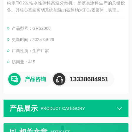
纳米TiO2改性水性涂料高速分散机，是该类涂料生产的关键设
备。其核心高速剪切系统能强力破除纳米TiO₂团聚体，实现粉体
与涂料基体均匀分散；配备精准控温模块，避免分散过程升温影
响涂料性能，还可调节转速适配不同配方，保障涂料的光催化、
产品型号：GRS2000
耐候性，满足环保水性涂料生产需求。
更新时间：2025-09-29
厂商性质：生产厂家
访问量：415
13338684951
产品咨询
产品展示
PRODUCT CATEGORY
相关文章