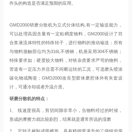
作头的构造是否满足预期的应用。
GMD2000研磨分散机为立式分体结构,有一定输送能力，
可以处理高固含量有一定粘稠度物料，GM2000设计了符
合浆液流体特性的特殊转子，进行物料的推动输送；所有
与物料接触部位均为316L不锈钢，机座采用304不锈钢；
特殊要求如：硬度较大物料，对铁杂质要求严苛的物料，
管道有一定压力并且需不间断运转的工况，可选磨头喷涂
碳化物或陶瓷；GMD2000改良型胶体磨腔体外有夹套设
计，可通冷却或者升温介质。
研磨分散机的特点：
1
、
线速度很高，剪切间隙非常小，当物料经过的时候，
形成的摩擦力就比较剧烈，结果就是通常所说的湿磨
2
、
定转子被制成圆椎形，具有精细度递升的三级锯齿突