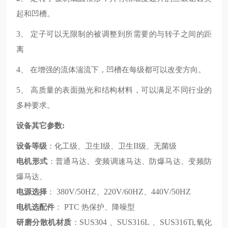
起和凹槽。
3
、
定子可以无限制的被调整到所需要的与转子之间的距
离
4
、
在增强的流体湍流下，凹槽在每级都可以改变方向。
5
、
高质量的表面抛光和结构材料，可以满足不同行业的
多种要求。
设备其它参数
:
设备等级
：化工级、卫生
I
级、卫生
II
级、无菌级
电机形式
：普通马达、变频调速马达、防爆马达、变频防
爆马达、
电源选择
：
380V/50HZ
、
220V/60HZ
、
440V/50HZ
电机选配件
：
PTC
热保护、降噪型
研磨分散机材质
：
SUS304
、
SUS316L
、
SUS316Ti,
氧化