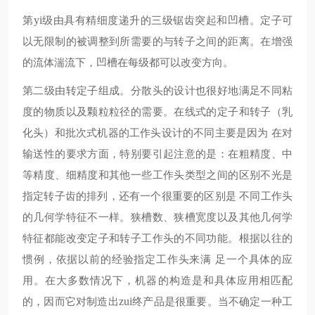
第
yi
级由具有精细度递升的三级锯齿突起和凹槽。定子可
以无限制的被调整到所需要的与转子之间的距离。在增强
的流体湍流下，凹槽在每级都可以改变方向。
第二级由转定子组成。分散头的设计也很好地满足不同粘
度的物质以及颗粒粒径的需要。在线式的定子和转子（乳
化头）和批次式机器的工作头设计的不同主要是因为
在对
输送性的要求方面，特别要引起注意的是：在粗精度、中
等精度、细精度和其他一些工作头类型之间的区别不光是
指定转子齿的排列，还有一个很重要的区别是
不同工作头
的几何学特征不一样。狭槽数、狭槽宽度以及其他几何学
特征都能改变定子和转子工作头的不同功能。根据以往的
惯例，依据以前的经验指定工作头来满
足一个具体的应
用。在大多数情况下，机器的构造是和具体应用相匹配
的，因而它对制造出
zui
终产品是很重要。当不确定一种工