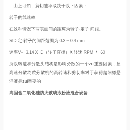
由上可知，剪切速率取决于以下因素：
转子的线速率
在这种请况下两表面间的距离为转子-定子 间距。
SID 定
-
转子的间距范围为
0.2 ~ 0.4 mm
速率
V
= 3.14 X D
（转子直径）
X
转速
RPM / 60
所以转速和分散头结构是影响分散的一个zui重要因素，超
高速分散均质分散机的高转速和剪切率对于获得超细微悬
浮液是zui重要的
高固含二氧化硅防火玻璃液粉液混合设备