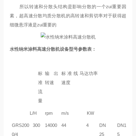
所以转速和分散头结构是影响分散的一个zui重要因
素，超高速分散均质分散机的高转速和剪切率对于获得超
细微悬浮液是zui重要的
水性纳米涂料高速分散机
设备型号参数表：
标
输出
标准线
马达功率
准
转速
速度
流
量
L/H
rpm
m/s
KW
GRS
200
30
0
1
4
000
44
4
DN
DN1
0/4
25
5