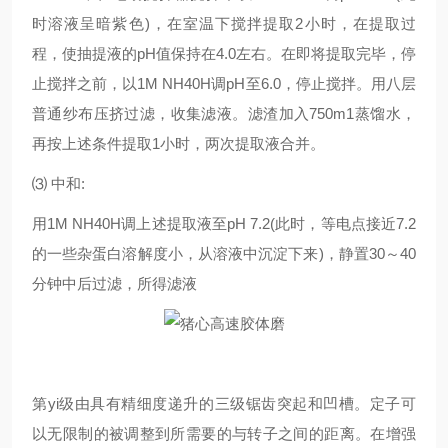
时溶液呈暗紫色)，在室温下搅拌提取2小时，在提取过
程，使抽提液的pH值保持在4.0左右。在即将提取完毕，停
止搅拌之前，以1M NH40H调pH至6.0，停止搅拌。用八层
普通纱布压挤过滤，收集滤液。滤渣加入750m1蒸馏水，
再按上述条件提取1小时，两次提取液合并。
⑶ 中和:
用1M NH40H调上述提取液至pH 7.2(此时，等电点接近7.2
的一些杂蛋白溶解度小，从溶液中沉淀下来)，静置30～40
分钟中后过滤，所得滤液
第yi级由具有精细度递升的三级锯齿突起和凹槽。定子可
以无限制的被调整到所需要的与转子之间的距离。在增强