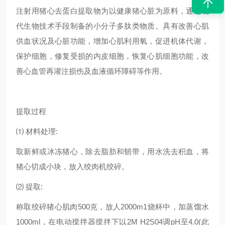
注射用猪心去蛋白提取物为以健康猪心脏为原料，通过现
代生物技术手段制备的小分子多肽类物质。具有改善心肌
供血状况及心脏功能，增加心肌利用氧，促进机体代谢，
保护细胞，修复受损的内皮细胞，恢复心肌细胞功能，改
善心血管再灌注损伤及血液循环障碍等作用。
提取过程
⑴ 材料处理:
取新鲜或冰冻猪心，除去脂肪和韧带，用水洗去积血，将
猪心切成小块，放入绞肉机绞碎。
⑵ 提取:
称取绞碎猪心肌肉500克，放人2000m1烧杯中，加蒸馏水
1000ml，在电动搅拌器搅拌下以2M H2S04调pH至4.0(此