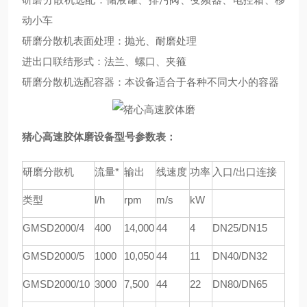
动小车
研磨分散机表面处理：抛光、耐磨处理
进出口联结形式：法兰、螺口、夹箍
研磨分散机选配容器：本设备适合于各种不同大小的容器
猪心高速胶体磨
设备型号参数表：
研磨分散机
流量*
输出
线速度
功率
入口/出口连接
类型
l/h
rpm
m/s
kW
GMSD
2000/4
4
00
1
4
,000
44
4
DN25/DN15
GMSD
2000/5
1000
1
0
,
05
0
44
11
DN40/DN32
GMSD
2000/10
3000
7,
5
00
44
22
DN80/DN65