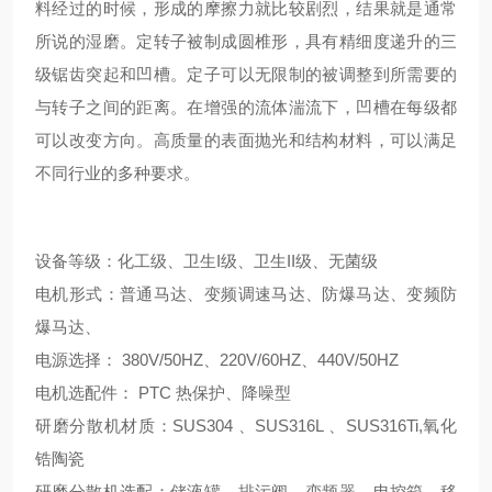
料经过的时候，形成的摩擦力就比较剧烈，结果就是通常
所说的湿磨。定转子被制成圆椎形，具有精细度递升的三
级锯齿突起和凹槽。定子可以无限制的被调整到所需要的
与转子之间的距离。在增强的流体湍流下，凹槽在每级都
可以改变方向。高质量的表面抛光和结构材料，可以满足
不同行业的多种要求。
设备等级：化工级、卫生I级、卫生II级、无菌级
电机形式：普通马达、变频调速马达、防爆马达、变频防
爆马达、
电源选择： 380V/50HZ、220V/60HZ、440V/50HZ
电机选配件： PTC 热保护、降噪型
研磨分散机材质：SUS304 、SUS316L 、SUS316Ti,氧化
锆陶瓷
研磨分散机选配：储液罐、排污阀、变频器、电控箱、移