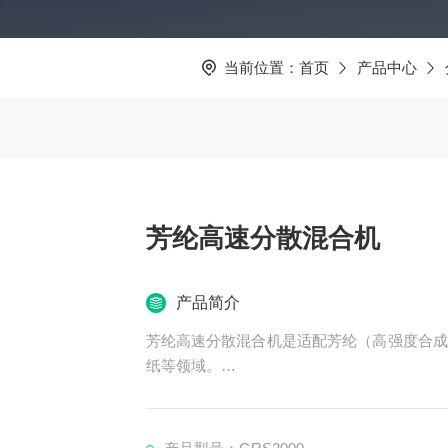
当前位置：
首页
产品中心
芳纶高速分散混合机
产品简介
芳纶高速分散混合机是适配芳纶（高强度合成
纸等领域。
其通过高速剪切与搅拌作用，高效打散芳纶纤
同时减少纤维断裂，保留其高强度性能，为生产
材）提供关键支撑。