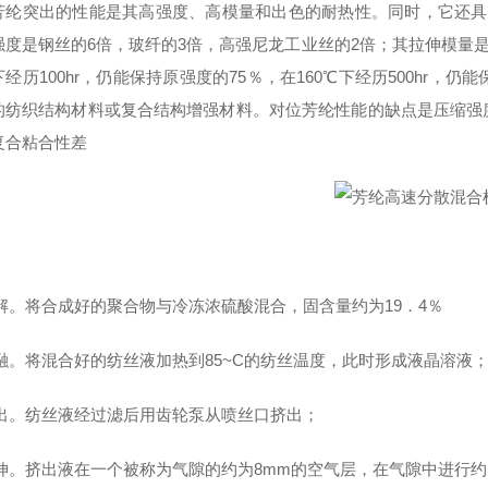
芳纶突出的性能是其高强度、高模量和出色的耐热性。同时，它还具
强度是钢丝的6倍，玻纤的3倍，高强尼龙工业丝的2倍；其拉伸模量是
下经历100hr，仍能保持原强度的75％，在160℃下经历500hr
的纺织结构材料或复合结构增强材料。对位芳纶性能的缺点是压缩强
复合粘合性差
)溶解。将合成好的聚合物与冷冻浓硫酸混合，固含量约为19．4％
)熔融。将混合好的纺丝液加热到85~C的纺丝温度，此时形成液晶溶液
)挤出。纺丝液经过滤后用齿轮泵从喷丝口挤出；
)拉伸。挤出液在一个被称为气隙的约为8mm的空气层，在气隙中进行约