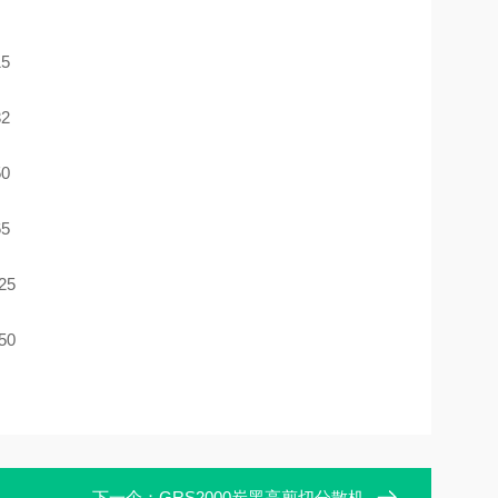
5
2
0
5
25
50
下一个：
GRS2000炭黑高剪切分散机