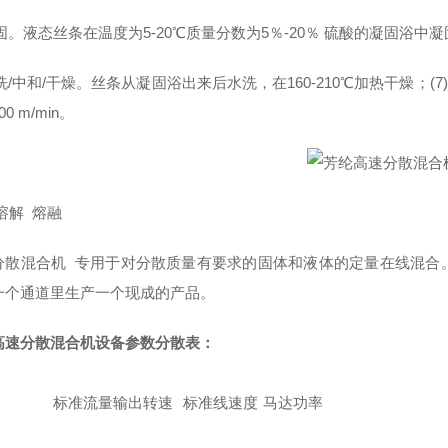
凝固。液态丝条在温度为5-20℃质量分数为5％-20％ 硫酸的凝固浴中
水洗/中和/干燥。丝条从凝固浴出来后水洗，在160-210℃加热干燥；(
0 m/min。
溶解 熔融
分散混合机 专用于对分散质量有要求的固体和液体的定量在线混合
一个通道里生产一个现成的产品。
高速分散混合机
设备参数分散表：
标准流量
输出转速
标准线速度
马达功率