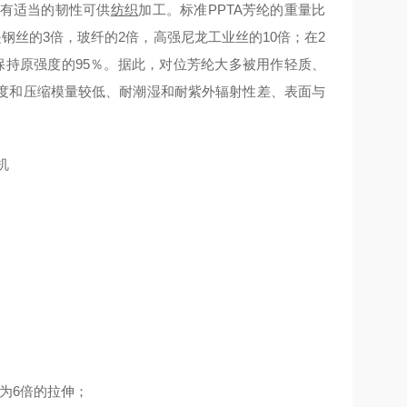
有适当的韧性可供
纺织
加工。标准PPTA芳纶的重量比
钢丝的3倍，玻纤的2倍，高强尼龙工业丝的10倍；在2
，仍能保持原强度的95％。据此，对位芳纶大多被用作轻质、
度和压缩模量较低、耐潮湿和耐紫外辐射性差、表面与
；
为6倍的拉伸；