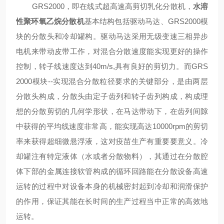
GRS2000，即在线式超高速高剪切乳化分散机，
水溶
性聚环氧乙烷分散机
基本结构包括驱动马达、GRS2000模
块的分散头和冷却罐构。驱动马达采用无级变速三相异步
电机来带动皮带工作，对混合分散速度能实现更好的操作
控制，转子线速度达到40m/s,具有良好的剪切力。而GRS
2000模块--实现混合分散粒径要求的关键部分，是由两层
分散头构成，分散头由定子齿列和转子齿列构成，构成理
想的分散剪切的几何学形状，在马达带动下，在齿列间隙
中获得的平均线速度非常高，能实现高达10000rpm的剪切
率来获得超细微悬浮液，这对疫苗生产有重要要意义。冷
却罐注有特定液体（水或者分散物料），其通过在分散腔
体下部的金属连接软管构成的循环回路能在分散设备高速
运转的过程中对设备本身的机械密封起到冷却和润滑保护
的作用，保证其能在长时间的生产过程当中正常的高效地
运转。