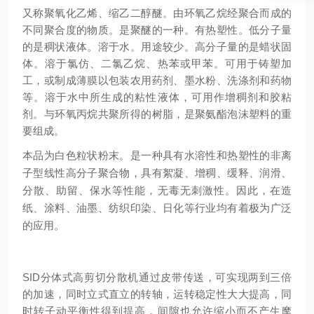
又称聚氧化乙烯、缩乙二醇醚。由环氧乙烷经聚合而成的
不同聚合度的物质。是聚醚的一种。有热塑性。低分子量
的是稠状液体。溶于水。用途较少。高分子量的是蜡状固
体。溶于氯仿、二氯乙烷、热苯或甲苯。可用于铸塑加
工，或制成薄膜以包装农用药剂、墨水粉、洗涤剂和药物
等。溶于水中所生成的粘性液体，可用作增稠剂和胶粘
剂。与环氧丙烷共聚所得的树脂，是聚氨酯泡沫塑料的重
要组成。
本品为白色粒状粉末。是一种具有水溶性和热塑性的非离
子型线性
高分子聚合物
，具有
絮凝
、增稠、缓释、
润滑
、
分散、助留、保水等性能，无毒无刺激性。因此，在造
纸、涂料、油墨、纺织印染、日化等行业均有着极为广泛
的应用。
SID
分体式高剪切分散机通过皮带传送，可实现两到三倍
的加速，同时立式直立的转轴，运转稳定性大大提高，同
时转子动平衡性得到提高，间隙也允许缩小而不产生摩