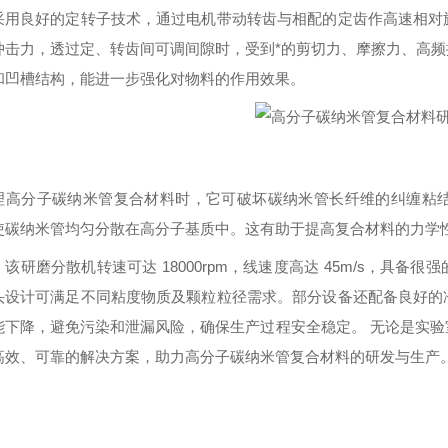
采用良好的定转子技术，通过电机带动转齿与相配的定齿作高速相对
冲击力，透过定、转齿间可调间隙时，受到*的剪切力、摩擦力、高
和凹槽结构，能进一步强化对物料的作用效果。
理高分子碳纳米管复合材料时，它可破坏碳纳米管长纤维的纠缠粘
使碳纳米管均匀分散在高分子基质中。这有助于提高复合材料的力学
该研磨分散机转速可达 18000rpm，线速度高达 45m/s，具
头设计可满足不同粘度物质及颗粒粒径需求。部分设备还配备良好的
能下降，避免污染和泄漏风险，确保生产过程安全稳定。 无论是实
高效、可靠的解决方案，助力高分子碳纳米管复合材料的研发与生产