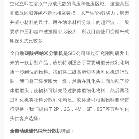
空化立即在溶液中形成无数的高压和低压区域。 这些高压
和低压区域连续不断地相互碰撞，以产生*的剪切力，解聚
并减小材料的尺寸。用在纳米材料分散上的超声波，一般
要求声压和超声波振幅都比较大，所以目前使用变幅杆式
即探头式比较多。
全自动碳酸钙纳米分散机
是SID公司经过研究刚刚研发出
来的一款新型产品，该机特别适合于需要研磨分散乳化均
质一步到位的物料。我们将三级高剪切均质乳化机进行改
装，我们将三级变跟为一级，然后在乳化头上面加配了胶
体磨磨头，使物料可以先经过胶体磨细化物料，然后再经
过乳化机将物料分散乳化均质。胶体磨可根据物料要求进
行更换（我们提供了2P，2G，4M，6F，8SF等五种乳化
头供客户选择）
全自动碳酸钙纳米分散机
特点：