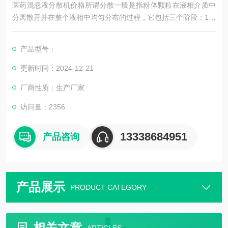
医药混悬液分散机价格所谓分散一般是指粉体颗粒在液相介质中
分离散开并在整个液相中均匀分布的过程，它包括三个阶段：1、
超细颗粒在液体中的润湿；2、团聚体在机械力作用下被打开形成
独立的原生粒子或较小的团聚体；3、将原生粒子或较小团聚体稳
产品型号：
定化，阻止再次团聚。医药混悬液分散机价格
更新时间：2024-12-21
厂商性质：生产厂家
访问量：2356
13338684951
产品咨询
产品展示
PRODUCT CATEGORY
相关文章