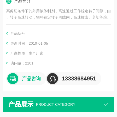
产品简介
高剪切条件下的外用液体制剂，高速通过工作腔定转子间隙，由
于转子高速转动，物料在定转子间隙内，高速撞击、剪切等综合
效应，将较大的颗粒粉碎成很小的微粒，它们的直径在0.01-2μm
范围内，效果好的可达纳米级。这个纯粹的物理过程保持产品原
产品型号：
有的活性，与此同时，细化了颗粒，获得相对稳定的注射液。SG
N新研发纳米碳混悬注射液纳米级分散机
更新时间：2019-01-05
厂商性质：生产厂家
访问量：2101
13338684951
产品咨询
产品展示
PRODUCT CATEGORY