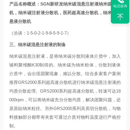
产品名称概述：
SGN新研发
纳米碳混悬注射液
纳米级
分散
电话咨询
机
，纳米碳注射液
分散机
，医药超高速
分散机
，纳米碳混
悬液
分散机
（洽谈：1-5-0-2-1-9-8-5-9-1-7）
三、纳米碳混悬注射液的制备
纳米碳混悬注射液，是将纳米碳分散到液体介质中，加入
辅料聚维酮K30制得的。纳米碳为纳米粉体，分散到液体
介质中，会出现团聚现象，难以分散。结合多家客户案例
推荐GRS2000系列超高速
分散机
进行纳米碳混悬注射液的
均质分散处理。GRS2000系列超高速
分散机
，转速可达18
000rpm，可以将纳米碳充分分散均质，解决团聚问题，还
原原始纳米粒径。另外GRS2000系列高剪切
分散机
，与物
料接触部分都带有夹套可通过介质对物料温度进行严格控
制。