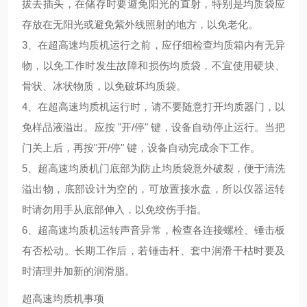
拔去插头，在储存时要避免阳光的直射，特别是均质袋应
存放在无阳光或避免紫外线照射的地方，以免老化。
3、在超高速均质机运行之前，应仔细检查均质箱内有无异
物，以免工作时发生故障和损伤均质袋，不宜使用硬块、
骨状、冰状物质，以免破坏均质袋。
4、在超高速均质机运行时，请不要随意打开均质器门，以
免样品液溢出。应按 "开/停" 键，设备自动停止运行。当把
门关上后，再按"开/停" 键，设备自动完成余下工作。
5、超高速均质机门底部为防止均质袋意外破裂，便于清洗
溢出物，底部设计为空的，可放置接水盘，所以仪器运转
时请勿用手从底部伸入，以免绞伤手指。
6、超高速均质机运转声音异常，检查各连接螺栓、锤击板
有否松动。长期工作后，若锤击杆、套中润滑干枯时要及
时清理并加新的润滑脂。
超高速均质机事项