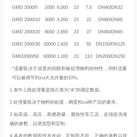
GM
D 2000/5
1000
6,000
23
7.5
DN40/DN32
GM
D 2000/10
3000
4,200
23
22
DN80/DN65
GM
D 2000/20
8000
2,850
23
37
DN80/DN65
GM
D 2000/30
20000
1,420
23
55
DN150/DN125
GM
D2000/50
60000
1,100
23
110
DN200/DN150
*流量取决于设置的间隙和被处理物料的特性，同时流量
可以被调节到zui大允许量的10%。
1 表中上限处理量是指介质为“水”的测定数据。
2 处理量取决于物料的粘度，稠度和zui终产品的要求。
3 如高温，高压，易燃易爆，腐蚀性等工况，必须提供准
确的参数，以便选型和定制。
4 本表的数据因技术改动，定制而不符，正确的参数以提