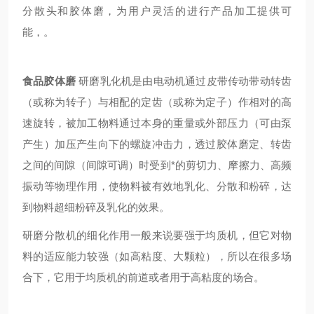
分散头和胶体磨，为用户灵活的进行产品加工提供可
能，。
食品
胶体磨
研磨
乳化
机是由电动机通过皮带传动带动转齿
（或称为转子）与相配的定齿（或称为定子）作相对的高
速旋转，被加工物料通过本身的重量或外部压力（可由泵
产生）加压产生向下的螺旋冲击力，透过胶体磨定、转齿
之间的间隙（间隙可调）时受到*的剪切力、摩擦力、高频
振动等物理作用，使物料被有效地乳化、分散和粉碎，达
到物料超细粉碎及乳化的效果。
研磨分散机的细化作用一般来说要强于均质机，但它对物
料的适应能力较强（如高粘度、大颗粒），所以在很多场
合下，它用于均质机的前道或者用于高粘度的场合。