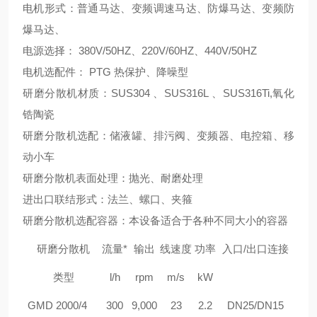
电机形式：普通马达、变频调速马达、防爆马达、变频防
爆马达、
电源选择： 380V/50HZ、220V/60HZ、440V/50HZ
电机选配件： PTG 热保护、降噪型
研磨分散机材质：SUS304 、SUS316L 、SUS316Ti,氧化
锆陶瓷
研磨分散机选配：储液罐、排污阀、变频器、电控箱、移
动小车
研磨分散机表面处理：抛光、耐磨处理
进出口联结形式：法兰、螺口、夹箍
研磨分散机选配容器：本设备适合于各种不同大小的容器
研磨分散机
流量*
输出
线速度
功率
入口/出口连接
类型
l/h
rpm
m/s
kW
GM
D 2000/4
300
9,000
23
2.2
DN25/DN15