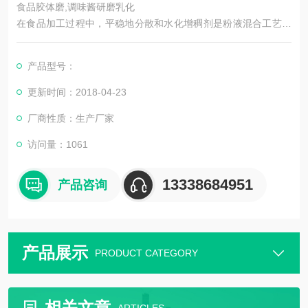
食品胶体磨,调味酱研磨乳化
在食品加工过程中，平稳地分散和水化增稠剂是粉液混合工艺的
难点之一。这些粉体遇到水时，极易结块。如需去除这些粉体
块，则需要数小时的加工时间。而高剪切分散机则是您非常好的
产品型号：
选择，其加工时间更短，并且能增加原料的利用率和提高产品品
质，其中的定转子通过产生强烈剪切力，来打碎粉体结块，从而
更新时间：2018-04-23
使粉体暴露出更大的与液体接触面积，因此能改善水化作用，缩
厂商性质：生产厂家
短工艺时间，并去除过滤工艺。
访问量：1061
13338684951
产品咨询
产品展示
PRODUCT CATEGORY
相关文章