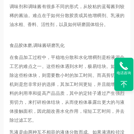
调味剂和调味酱有很多不同的形式，从较粘的蓝莓酱到较
稀的酱油。难点在于如何分散胶质或其他增稠剂、乳液的
油水相、香料、活性剂，以及如何研磨固体组分。
食品
胶体磨,调味酱研磨
乳化
在食品加工过程中，平稳地分散和水化增稠剂是粉液混合
工艺的难点之一。这些粉体遇到水时，极易结块。如需去
电话咨询
除这些粉体块，则需要数小时的加工时间。而高剪切分散
机则是您非常好的选择，其加工时间更短，并且能增加原
料的利用率和提高产品品质，其中的定转子通过产生强烈
剪切力，来打碎粉体结块，从而使粉体暴露出更大的与液
体接触面积，因此能改善水化作用，缩短工艺时间，并去
除过滤工艺。
乳液是由两种互不相容的液体分散而成。如果液滴粒径没