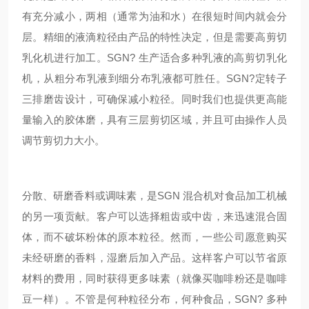
有充分减小，两相（通常为油和水）在很短时间内就会分
层。精细的液滴粒径由产品的特性决定，但是需要高剪切
乳化机进行加工。
SGN
? 生产适合多种乳液的高剪切乳化
机，从粗分布乳液到细分布乳液都可胜任。
SGN
?定转子
三排磨齿设计，可确保减小粒径。同时我们也提供更高能
量输入的胶体磨，具有三层剪切区域，并且可由操作人员
调节剪切力大小。
分散、研磨香料或调味素，是
SGN
混合机对食品加工机械
的另一项贡献。客户可以选择粗齿或中齿，来迅速混合固
体，
而不破坏粉体的原本粒径。然而，一些公司愿意购买
未经研磨的香料，湿磨后加入产品。这样客户可以节省原
材料的费用，同时获得更多味素（就像买咖啡粉还是咖啡
豆一样）。不管是何种粒径分布，何种
食品
，
SGN
? 多种