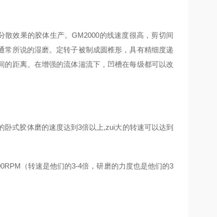
分散效果的胶体生产。GM2000的线速度很高，剪切间
通常所说的湿磨。定转子被制成圆椎形，具有精细度递
间的距离。在增强的流体湍流下，凹槽在每级都可以改
式胶体磨的速度达到3倍以上,zui大的转速可以达到
0000RPM（转速是他们的3-4倍，研磨的力度也是他们的3