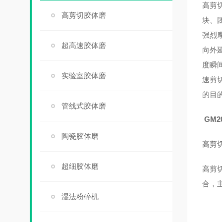
高剪
高剪切胶体磨
块、
强烈
超高速胶体磨
向外
度瞬
实验室胶体磨
速剪
的目的
管线式胶体磨
GM
陶瓷胶体磨
高剪
超细胶体磨
高剪
合，
湿法粉碎机