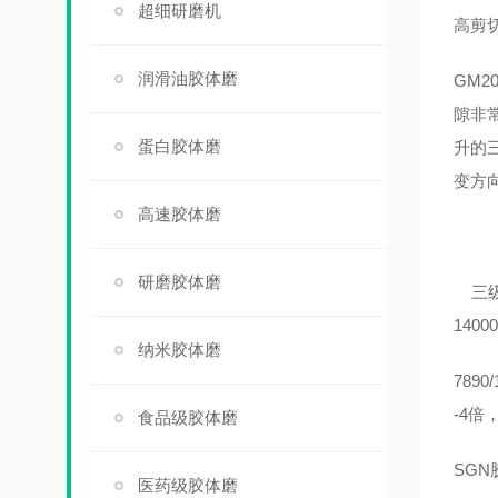
超细研磨机
高剪
润滑油胶体磨
GM
隙非
蛋白胶体磨
升的
变方
高速胶体磨
研磨胶体磨
三级
14
纳米胶体磨
789
-4
食品级胶体磨
SG
医药级胶体磨