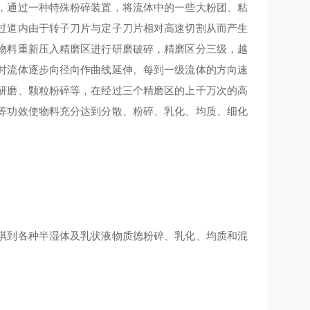
，通过一种特殊粉碎装置，将流体中的一些大粉团、粘
过道内由于转子刀片与定子刀片相对高速切割从而产生
物料重新压入精磨区进行研磨破碎，精磨区分三级，越
时流体逐步向径向作曲线延伸。每到一级流体的方向速
研磨、颗粒粉碎等，在经过三个精磨区的上千万次的高
等功效使物料充分达到分散、粉碎、乳化、均质、细化
琪到各种半湿体及乳状液物质德粉碎、乳化、均质和混