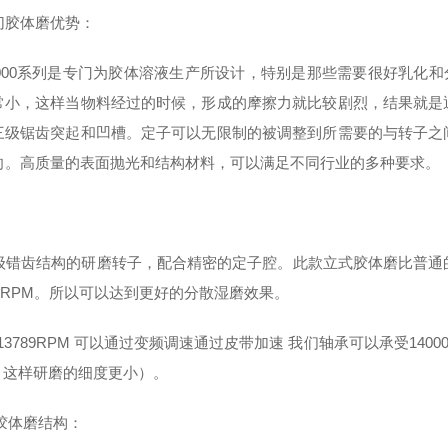
切胶体磨优势：
2000系列是专门为胶体溶液生产所设计，特别是那些需要很好乳化和
常小，这样当物料经过的时候，形成的摩擦力就比较剧烈，结果就是
三级锯齿突起和凹槽。定子可以无限制的被调整到所需要的与转子之
向。高质量的表面抛光和结构材料，可以满足不同行业的多种要求。
错齿结构的研磨转子，配合精密的定子腔。此款立式胶体磨比普通的卧
000RPM。所以可以达到更好的分散湿磨效果。
0/13789RPM 可以通过变频调速通过皮带加速 我们轴承可以承受14
倍，这样研磨的细度更小）。
N胶体磨结构：