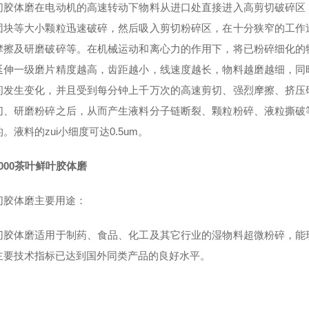
切胶体磨在电动机的高速转动下物料从进口处直接进入高剪切破碎区
团块等大小颗粒迅速破碎，然后吸入剪切粉碎区，在十分狭窄的工作
摩擦及研磨破碎等。在机械运动和离心力的作用下，将已粉碎细化的
延伸一级磨片精度越高，齿距越小，线速度越长，物料越磨越细，同
间发生变化，并且受到每分钟上千万次的高速剪切、强烈摩擦、挤压
切、研磨粉碎之后，从而产生液料分子链断裂、颗粒粉碎、液粒撕破
。液料的zui小细度可达0.5um。
2000茶叶鲜叶胶体磨
切胶体磨主要用途：
切胶体磨适用于制药、食品、化工及其它行业的湿物料超微粉碎，能
主要技术指标已达到国外同类产品的良好水平。