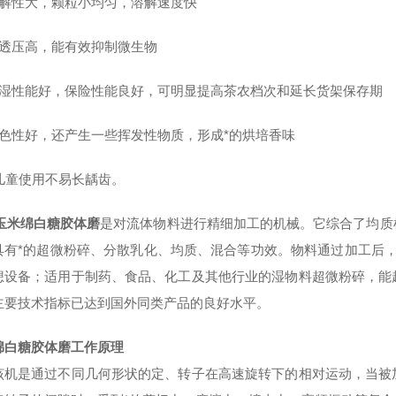
溶解性大，颗粒小均匀，溶解速度快
渗透压高，能有效抑制微生物
保湿性能好，保险性能良好，可明显提高茶农档次和延长货架保存期
着色性好，还产生一些挥发性物质，形成*的烘培香味
、儿童使用不易长龋齿。
玉米绵白糖胶体磨
是对流体物料进行精细加工的机械。它综合了均质
具有*的超微粉碎、分散乳化、均质、混合等功效。物料通过加工后，粒
想设备；适用于制药、食品、化工及其他行业的湿物料超微粉碎，能
主要技术指标已达到国外同类产品的良好水平。
绵白糖胶体磨
工作原理
是通过不同几何形状的定、转子在高速旋转下的相对运动，当被加