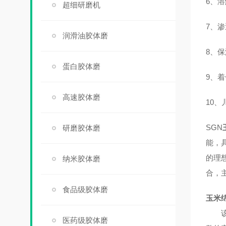
6、
超细研磨机
7、
润滑油胶体磨
8、
蛋白胶体磨
9、
高速胶体磨
10
SGN
研磨胶体磨
能，
的理
纳米胶体磨
合，
食品级胶体磨
玉米
该机
医药级胶体磨