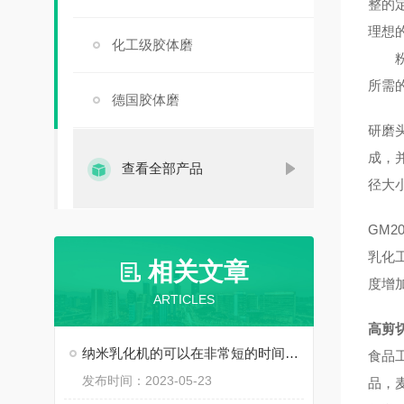
整的
理想
化工级胶体磨
粉碎
所需
德国胶体磨
研磨
成，
查看全部产品
径大
GM2
乳化
相关文章
度增
ARTICLES
高剪
纳米乳化机的可以在非常短的时间内完成液态混合物的乳化
食品
发布时间：2023-05-23
品，