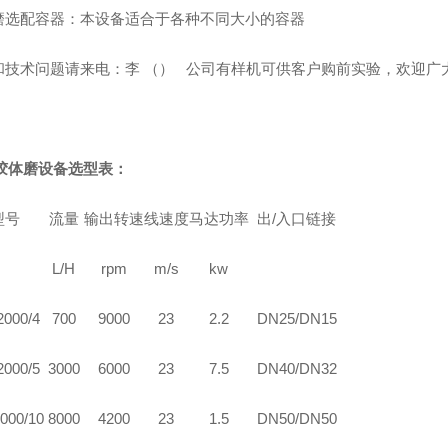
磨选配容器：本设备适合于各种不同大小的容器
和技术问题请来电：李
（） 公司有样机可供客户购前实验，欢迎广
N胶体磨设备选型表：
型号
流量
输出转速
线速度
马达功率
出/入口链接
L/H
rpm
m/s
kw
000/4
700
9000
23
2.2
DN25/DN15
000/5
3000
6000
23
7.5
DN40/DN32
000/10
8000
4200
23
1.5
DN50/DN50