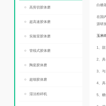
白糖
高剪切胶体磨
在国
超高速胶体磨
源研
玉米
实验室胶体磨
1、
管线式胶体磨
2、
陶瓷胶体磨
3、
超细胶体磨
4、
湿法粉碎机
5、