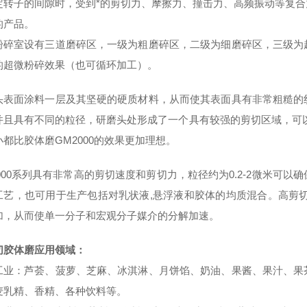
定转子的间隙时，受到*的剪切力、摩擦力、撞击力、高频振动等复
的产品。
室设有三道磨碎区，一级为粗磨碎区，二级为细磨碎区，三级为超
的超微粉碎效果（也可循环加工）。
头表面涂料一层及其坚硬的硬质材料，从而使其表面具有非常粗糙的
并且具有不同的粒径，研磨头处形成了一个具有较强的剪切区域，可以
小都比胶体磨GM2000的效果更加理想。
000系列
具有非常高的剪切速度和剪切力，粒径约为0.2-2微米可以
工艺，也可用于生产包括对乳状液,悬浮液和胶体的均质混合。高剪
加，从而使单一分子和宏观分子媒介的分解加速。
切胶体磨应用领域：
工业：芦荟、菠萝、芝麻、冰淇淋、月饼馅、奶油、果酱、果汁、果
麦乳精、香精、各种饮料等。