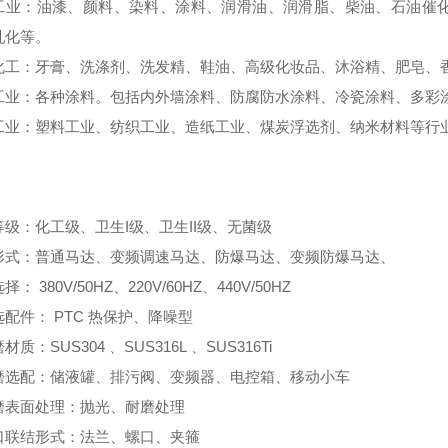
工业：油漆、颜料、染料、涂料、润滑油、润滑脂、柴油、石油催
乳化等。
化工：牙膏、洗涤剂、洗发精、鞋油、高级化妆品、沐浴精、肥皂、
工业：各种涂料。包括内外墙涂料、防腐防水涂料、冷瓷涂料、多彩
工业：塑料工业、纺织工业、造纸工业、煤炭浮选剂、纳米材料等行业
等级：化工级、卫生I级、卫生II级、无菌级
形式：普通马达、变频调速马达、防爆马达、变频防爆马达、
： 380V/50HZ、220V/60HZ、440V/50HZ
配件： PTC 热保护、降噪型
质：SUS304 、SUS316L 、SUS316Ti
磨选配：储液罐、排污阀、变频器、电控箱、移动小车
磨表面处理：抛光、耐磨处理
口联结形式：法兰、螺口、夹箍