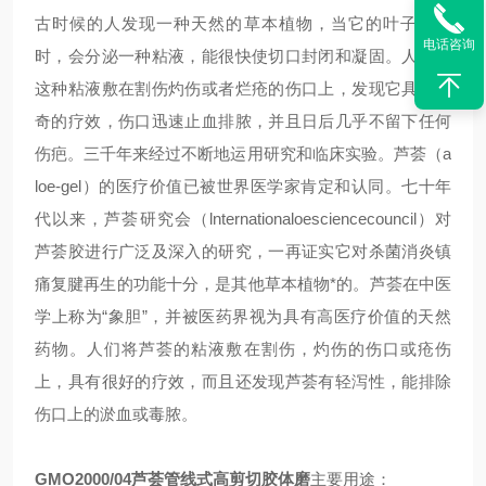
古时候的人发现一种天然的草本植物，当它的叶子割开
电话咨询
时，会分泌一种粘液，能很快使切口封闭和凝固。人们把
这种粘液敷在割伤灼伤或者烂疮的伤口上，发现它具有神
奇的疗效，伤口迅速止血排脓，并且日后几乎不留下任何
伤疤。三千年来经过不断地运用研究和临床实验。芦荟（
a
loe-gel
）的医疗价值已被世界医学家肯定和认同。七十年
代以来，芦荟研究会（
lnternationaloesciencecouncil
）对
芦荟胶进行广泛及深入的研究，一再证实它对杀菌消炎镇
痛复腱再生的功能十分，是其他草本植物*的。芦荟在中医
学上称为
“
象胆
”
，并被医药界视为具有高医疗价值的天然
药物。人们将芦荟的粘液敷在割伤，灼伤的伤口或疮伤
上，具有很好的疗效，而且还发现芦荟有轻泻性，能排除
伤口上的淤血或毒脓。
GMO2000/04
芦荟管线式高剪切胶体磨
主要用途：