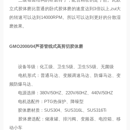
立式胶体磨比普通的卧式胶体磨的速度达到
3
倍以上
,
zui大
的转速可以达到
14000RPM
。所以可以达到更好的分散湿
磨效果。
GMO2000/04
芦荟管线式高剪切胶体磨
设备等级：化工级、卫生
S
级、卫生
SS
级、无菌级
电机形式：普通马达、变频调速马达、防爆马达、变
频防爆马达、
电源选择：
380V/50HZ
、
220V/60HZ
、
440V/50HZ
电机选配件：
PTG
热保护、降噪型
胶体磨材质：
SUS304
、
SUS316L
、
SUS316Ti
胶体磨选配：储液罐、排污阀、变频器、电控箱、移
动小车