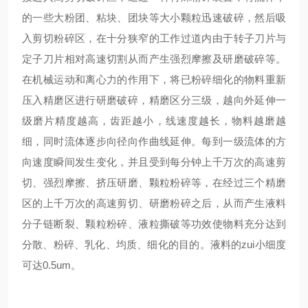
的一些大粉团、粘块、团块等大小颗粒迅速破碎，然后吸
入剪切粉碎区，在十分狭窄的工作过道内由于转子刀片与
定子刀片相对高速切割从而产生强烈摩擦及研磨破碎等。
在机械运动和离心力的作用下，将已粉碎细化的物料重新
压入精磨区进行研磨破碎，精磨区分三级，越向外延伸一
级磨片精度越高，齿距越小，线速度越长，物料越磨越
细，同时流体逐步向径向作曲线延伸。每到一级流体的方
向速度瞬间发生变化，并且受到每分钟上千万次的高速剪
切、强烈摩擦、挤压研磨、颗粒粉碎等，在经过三个精磨
区的上千万次的高速剪切、研磨粉碎之后，从而产生液料
分子链断裂、颗粒粉碎、液粒撕破等功效使物料充分达到
分散、粉碎、乳化、均质、细化的目的。液料的zui小细度
可达
0.5um
。