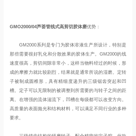
GMO2000/04
芦荟管线式高剪切胶体磨
优势：
GM2000
系列是专门为胶体溶液生产所设计，特别是
那些需要很好乳化和分散效果的胶体生产。
GM2000
的线
速度很高，剪切间隙非常小，这样当物料经过的时候，形
成的摩擦力就比较剧烈，结果就是通常所说的湿磨。定转
子被制成圆椎形，具有精细度递升的三级锯齿突起和凹
槽。定子可以无限制的被调整到所需要的与转子之间的距
离。在增强的流体湍流下，凹槽在每级都可以改变方向。
高质量的表面抛光和结构材料，可以满足不同行业的多种
要求。
三级错齿结构的研磨转子，配合精密的定子腔。此款