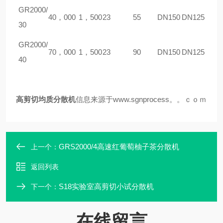
GR
2000/
40，000
1，500
23
55
DN150
DN125
30
GR
2000/
70，000
1，500
23
90
DN150
DN125
40
高剪切均质
分散机
信息来源于www.sgnprocess。。ｃｏｍ
GRS2000/4高速红葡萄柚子茶分散机
上一个：
返回列表
S18实验室高剪切小试分散机
下一个：
在线留言