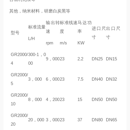
其他，纳米材料，研磨白炭黑等
输出转
标准线速
马达功
标准流量
进口尺
出口尺
速
度
率
型号
寸
寸
L/H
rpm
m/s
KW
GR
2000/
300-1，0
9，000
23
2.2
DN25
DN15
4
00
GR
2000/
3，000
6，000
23
7.5
DN40
DN32
5
GR
2000/
8，000
4，200
23
15
DN50
DN50
10
GR
2000/
20，000
3，000
23
37
DN80
DN65
20