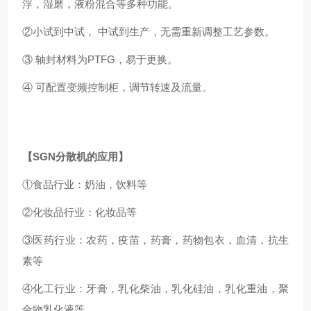
浮，湿磨，液粉混合等多种功能。
②小试到中试， 中试到生产，无需重新调整工艺参数。
③ 轴封材料为PTF
G
，易于更换。
④ 可配置变频控制柜，调节转速及流量。
【
SGN
分散机的应用】
①食品行业：奶油，饮料等
②化妆品行业：化妆品等
③医药行业：农药，疫苗，药膏，药物包衣，血清，抗生
素等
④化工行业：牙膏，乳化柴油，乳化硅油，乳化重油，聚
合物乳化液等