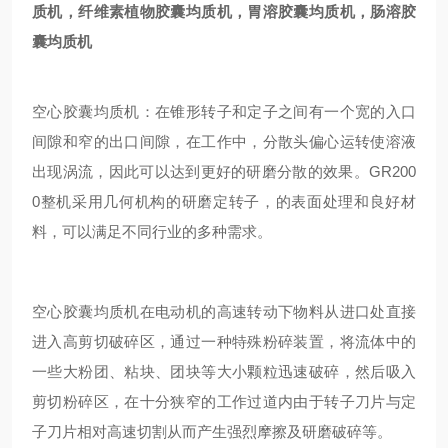
质机
，纤维素植物胶囊
均质机
，胃溶胶囊
均质机
，肠溶胶
囊
均质机
空心胶囊均质机
：在锥形转子和定子之间有一个宽的入口
间隙和窄的出口间隙，在工作中，分散头偏心运转使溶液
出现涡流，因此可以达到更好的研磨分散的效果。
GR
200
0整机采用几何机构的研磨定转子，的表面处理和良好材
料，可以满足不同行业的多种需求。
空心胶囊均质机
在电动机的高速转动下物料从进口处直接
进入高剪切破碎区，通过一种特殊粉碎装置，将流体中的
一些大粉团、粘块、团块等大小颗粒迅速破碎，然后吸入
剪切粉碎区，在十分狭窄的工作过道内由于转子刀片与定
子刀片相对高速切割从而产生强烈摩擦及研磨破碎等。