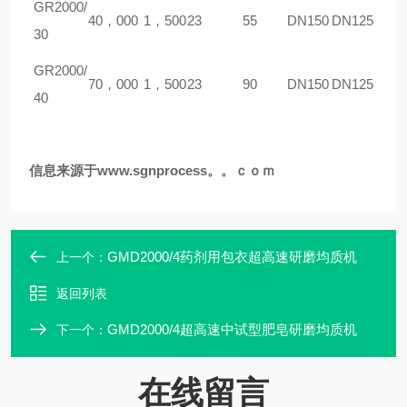
GR
2000/
40，000
1，500
23
55
DN150
DN125
30
GR
2000/
70，000
1，500
23
90
DN150
DN125
40
信息来源于www.sgnprocess。。ｃｏｍ
GMD2000/4药剂用包衣超高速研磨均质机
上一个：
返回列表
GMD2000/4超高速中试型肥皂研磨均质机
下一个：
在线留言