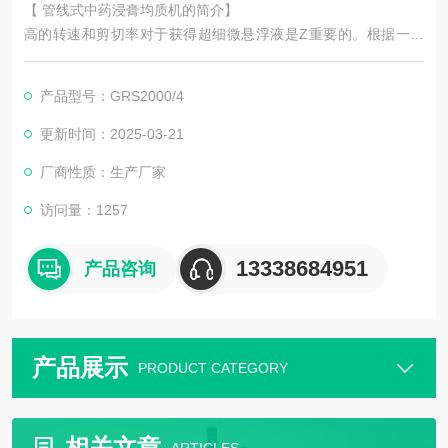
【 管线式中药浸膏均质机的简介】
高的转速和剪切率对于获得超细微悬浮液是Z重要的。根据一些
行业的特殊要求，上海思峻在GR2000的基础上又开发出GRS20
00系列。其剪切速率可以超过10000rpm，转子的速度可以达到4
产品型号：GRS2000/4
0m/s。在该速度范围内，由剪切力所造成的湍流结合专门研制的
电机可以使粒径范围小到纳米级。剪切力更强，乳液的粒径分布
更新时间：2025-03-21
就更窄。
厂商性质：生产厂家
访问量：1257
13338684951
产品咨询
产品展示
PRODUCT CATEGORY
相关文章