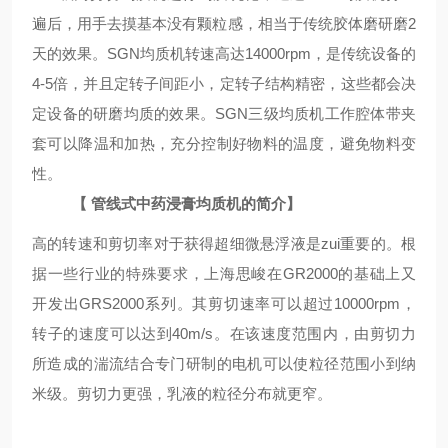
遍后，用手去摸基本没有颗粒感，相当于传统胶体磨研磨2
天的效果。
SGN
均质机转速高达14000rpm，是传统设备的
4-5倍，并且定转子间距小，定转子结构精密，这些都会决
定设备的研磨均质的效果。
SGN
三级均质机工作腔体带夹
套可以降温和加热，充分控制好物料的温度，避免物料变
性。
【
管线式
中药浸膏均质机的简介】
高的转速和剪切率对于获得超细微悬浮液是zui重要的。
根
据一些行业的特殊要求，上海
思峻
在
G
R2000的基础上又
开发出
G
RS2000系列。其剪切速率可以超过10000rpm，
转子的速度可以达到40m/s。在该速度范围内，由剪切力
所造成的湍流结合专门研制的电机可以使粒径范围小到纳
米级。剪切力更强，乳液的粒径分布就更窄。