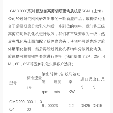
GMD
2000系列
硫酸钡
高剪切
研磨
均质机
是
SGN
（上海）
公司经过研究刚刚研发出来的一款新型产品，该机特别适
合于需要研磨分散乳化均质一步到位的物料。我们将三级
高剪切均质乳化机进行改装，我们将三级变跟为一级，然
后在乳化头上面加配了胶体磨磨头，使物料可以先经过胶
体磨细化物料，然后再经过乳化机将物料分散乳化均质。
胶体磨可根据物料要求进行更换（我们提供了2P，2G，4
M，6F，8SF等五种乳化头供客户选择）
输出转
标准线
马达功
标准流量
进口尺
出口尺
速
速度
率
型号
寸
寸
L/H
rpm
m/s
KW
GM
D
200
300-1，0
9，000
23
2.2
DN25
DN15
0/4
00