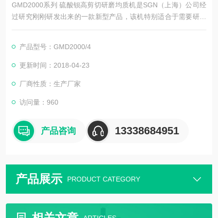
GMD2000系列 硫酸钡高剪切研磨均质机是SGN（上海）公司经
过研究刚刚研发出来的一款新型产品，该机特别适合于需要研磨
分散乳化均质一步到位的物料。我们将三级高剪切均质乳化机进
行改装，我们将三级变跟为一级，然后在乳化头上面加配了胶体
产品型号：GMD2000/4
磨磨头，使物料可以先经过胶体磨细化物料，然后再经过乳化机
将物料分散乳化均质。胶体磨可根据物料要求进行更换（我们提
更新时间：2018-04-23
供了2P，2G，4M，6F，8SF等五种乳化头供客户
厂商性质：生产厂家
访问量：960
13338684951
产品咨询
产品展示
PRODUCT CATEGORY
相关文章