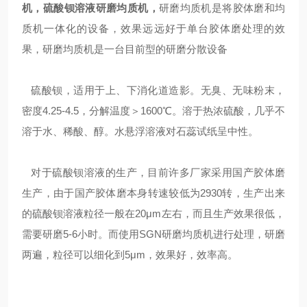
机，硫酸钡溶液研磨
均质机
，
研磨
均质机
是将胶体磨和
均
质机
一体化的设备，效果远远好于单台胶体磨处理的效
果，研磨
均质机
是一台目前型的研磨分散设备
硫酸钡，适用于上、下消化道造影。无臭、无味粉末，
密度4.25-4.5，分解温度＞1600℃。溶于热浓硫酸，几乎不
溶于水、稀酸、醇。水悬浮溶液对石蕊试纸呈中性。
对于硫酸钡溶液的生产，目前许多厂家采用国产胶体磨
生产，由于国产胶体磨本身转速较低为2930转，生产出来
的硫酸钡溶液粒径一般在20μm左右，而且生产效果很低，
需要研磨5-6小时。而使用
SGN
研磨
均质机
进行处理，研磨
两遍，粒径可以细化到5μm，效果好，效率高。