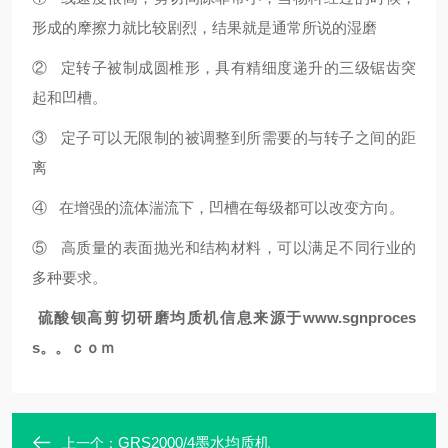
形成的摩擦力就比较剧烈，结果就是通常所说的湿磨
② 定转子被制成圆椎形，具有精细度递升的三级锯齿突
起和凹槽。
③ 定子可以无限制的被调整到所需要的与转子之间的距
离
④ 在增强的流体湍流下，凹槽在每级都可以改变方向。
⑤ 高质量的表面抛光和结构材料，可以满足不同行业的
多种要求。
硫酸钡
高剪切
研磨
均质机
信息来源于
www.sgnproces
s。。ｃｏｍ
GRS2000/4墨水均质机
上一个：