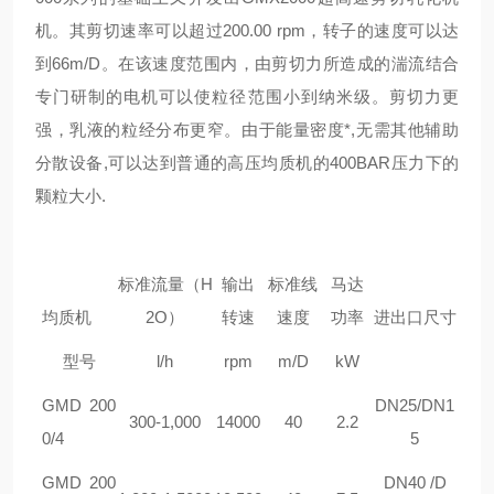
机。其剪切速率可以超过200.00 rpm，转子的速度可以达
到66m/
D
。在该速度范围内，由剪切力所造成的湍流结合
专门研制的
电机
可以使粒径范围小到纳米级。剪切力更
强，乳液的粒经分布更窄。由于能量密度*,无需其他辅助
分散设备,可以达到普通的高压均质机的400BAR压力下的
颗粒大小.
标准流量（H
输出
标准线
马达
均质机
2O）
转速
速度
功率
进出口尺寸
型号
l/h
rpm
m/
D
kW
GMD 200
DN25/DN1
300-1,000
14000
40
2.2
0/4
5
GMD
200
DN40 /D