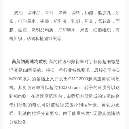
奶油，调味品，果汁，果酱，调料，奶酪，脂肪乳，牙
膏，打印墨水，瓷漆，药乳液，乳剂，药膏，雪花膏，面
膜，面霜，奶制品均质，打印墨水，果酱，细胞组织，有
机组织，动物和植物组织等。
高剪切
高速
均质机
高的转速和剪切率对于获得超细微悬
浮液是zui重要的。根据一些行业特殊要求，
思峻
公司在
G
M
2000系列的基础上又开发出
GM
D
2000超高速剪切均质
机。其剪切速率可以超过100.00 rpm，转子的速度可以达
到40m/
D
。在该速度范围内，由剪切力所造成的湍流结合
专门研制的电机可以使
粒径范围小到纳米级
。剪切力更
强，乳液的粒经分布更窄。由于能量密度*,无需其他辅助
分散设备。