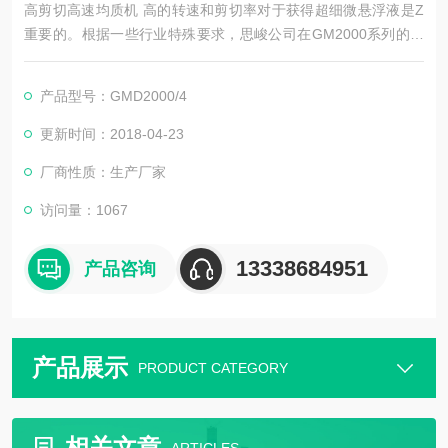
高剪切高速均质机 高的转速和剪切率对于获得超细微悬浮液是Z
重要的。根据一些行业特殊要求，思峻公司在GM2000系列的基
础上又开发出GMD2000超高速剪切均质机。其剪切速率可以超
过100.00 rpm，转子的速度可以达到40m/D。在该速度范围内，
产品型号：GMD2000/4
由剪切力所造成的湍流结合专门研制的电机可以使粒径范围小到
纳米级。剪切力更强，乳液的粒经分布更窄。由于能量密度*,无
更新时间：2018-04-23
需其他辅助分散设备。
厂商性质：生产厂家
访问量：1067
13338684951
产品咨询
产品展示
PRODUCT CATEGORY
相关文章