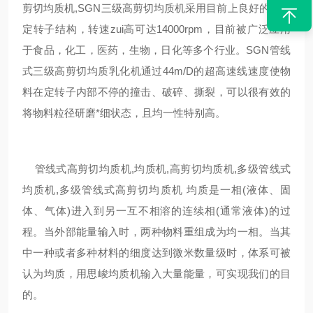
剪切均质机,SGN三级高剪切均质机采用目前上良好的三级
定转子结构，转速zui高可达14000rpm，目前被广泛应用
于食品，化工，医药，生物，日化等多个行业。SGN管线
式三级高剪切均质
乳化机通过44m/
D
的超高速线速度使物
料在定转子内部不停的撞击、破碎、撕裂，可以很有效的
将物料粒径研磨*细状态，且均一性特别高。
管线式高剪切均质机,均质机,高剪切均质机,多级管线式
均质机,多级管线式高剪切均质机 均质是一相(液体、固
体、气体)进入到另一互不相溶的连续相(通常液体)的过
程。当外部能量输入时，两种物料重组成为均一相。当其
中一种或者多种材料的细度达到微米数量级时，体系可被
认为均质，用
思峻
均质机输入大量能量，可实现我们的目
的。