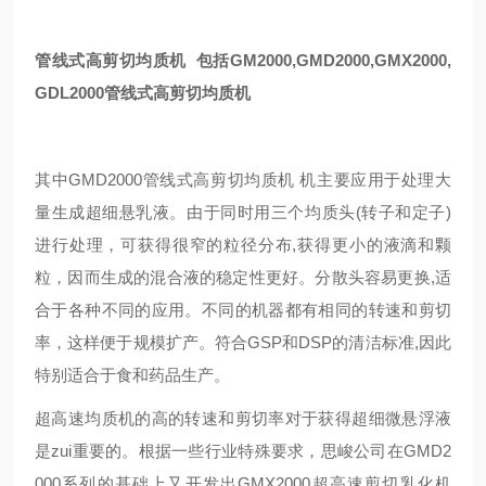
管线式高剪切均质机 包括
GM
2000,
GM
D
2000,
GM
X2000,
G
DL2000管线式高剪切均质机
其中
GM
D
2000管线式高剪切均质机 机主要应用于处理大
量生成超细悬乳液。由于同时用三个均质头(转子和定子)
进行处理，可获得很窄的粒径分布,获得更小的液滴和颗
粒，因而生成的混合液的稳定性更好。分散头容易更换,适
合于各种不同的应用。不同的机器都有相同的转速和剪切
率，这样便于规模扩产。符合GSP和
D
SP的清洁标准,因此
特别适合于食和药品生产
。
超高速
均质机
的高的转速和剪切率对于获得超细微悬浮液
是zui重要的。根据一些行业特殊要求，
思峻
公司在
GMD
2
000系列的基础上又开发出
GM
X2000超高速剪切乳化机