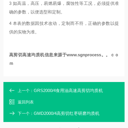
3 如高温，高压，易燃易爆，腐蚀性等工况，必须提供准
确的参数，以便选型和定制。
4 本表的数据因技术改动，定制而不符，正确的参数以提
供的实物为准。
高剪切
高速
均质机
信息来源于
www.sgnprocess。。ｃｏ
ｍ
GRS2000/4食用油高速高剪切均质机
上一个：
返回列表
GMD2000/4高剪切红枣研磨均质机
下一个：