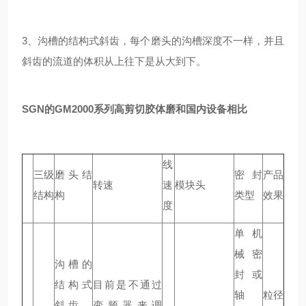
3、沟槽的结构式斜齿，每个磨头的沟槽深度不一样，并且
斜齿的流道的体积从上往下是从大到下。
SGN的GM2000系列高剪切胶体磨和国内设备相比
线
三级
磨头结
密封
产品
转速
速
模块头
结构
构
类型
效果
度
单机
械密
沟槽的
封或
结构式
目前是不通过
轴
粒径
斜齿，
变频器来调