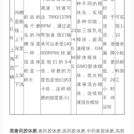
种不同的模
调速，转速可
封，
沟槽
块头，实现
斜齿的
达7890/13789
易于
可实
S
是曲
多种功能，
每个磨
RPM ，通过皮
清
现1-
G
线，
23
如三级乳化
头的沟
带加速 我们轴
洗，
10
N
上下
-4
模块，超高
槽深度
承可以承受140
将泄
微米
深度
0
速模块，GM
上
一样，
000RPM(转速
漏降
小粒
不
M/
胶体模块，
海
流道体
是他们的3-4
至更
径材
一，
S
GMO胶体模
思
积是一
倍，研磨的力
低，
料加
上深
块，批次粉
峻
样大
度也是他们的3
可24
工
下浅
液液混合模
-4倍，这样研
小时
块，连续粉
磨的细度更小)
不停
液混合模块
运转
黑膏药胶体磨
,膏药胶体磨,医药胶体磨,中药膏胶体磨,高剪