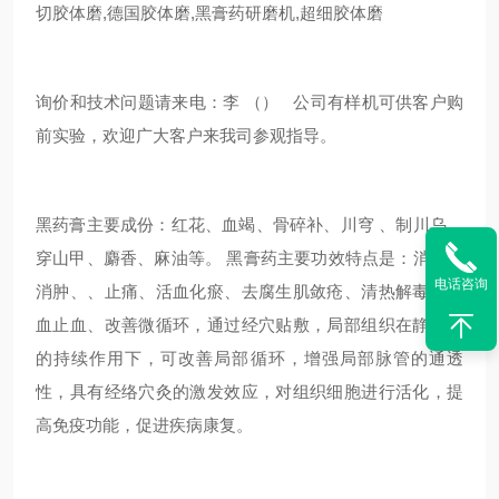
切胶体磨,德国胶体磨,黑膏药研磨机,超细胶体磨
询价和技术问题请来电：李
（） 公司有样机可供客户购
前实验，欢迎广大客户来我司参观指导。
黑药膏主要成份：红花、血竭、骨碎补、川穹 、制川乌、
穿山甲、麝香、麻油等。 黑膏药主要功效特点是：消炎、
电话咨询
消肿、、止痛、活血化瘀、去腐生肌敛疮、清热解毒、凉
血止血、改善微循环，通过经穴贴敷，局部组织在静电场
的持续作用下，可改善局部循环，增强局部脉管的通透
性，具有经络穴灸的激发效应，对组织细胞进行活化，提
高免疫功能，促进疾病康复。