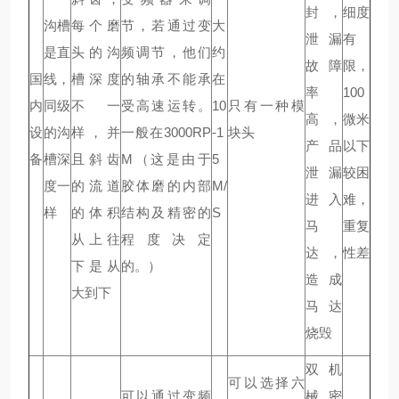
封，
细度
沟槽
每个磨
节，若通过变
大
泄漏
有
是直
头的沟
频调节，他们
约
故障
限，
国
线，
槽深度
的轴承不能承
在
率
100
内
同级
不一
受高速运转。
10
只有一种模
高，
微米
设
的沟
样，并
一般在3000RP
-1
块头
产品
以下
备
槽深
且斜齿
M（这是由于
5
泄漏
较困
度一
的流道
胶体磨的内部
M/
进入
难，
样
的体积
结构及精密的
S
马
重复
从上往
程度决定
达，
性差
下是从
的。）
造成
大到下
马达
烧毁
双机
可以选择六
可以通过变频
械密