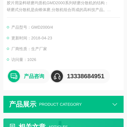
胶片用染料研磨均质机GMD2000系列研磨分散机的结构：
研磨式分散机是由锥体磨,分散机组合而成的高科技产品。
*级由具有精细度递升的三级锯齿突起和凹槽。定子可以无限制的
被调整到所需要的与转子之间的距离。在增强的流体湍流下,凹槽
产品型号：GMD2000/4
在每级都可以改变方向。
更新时间：2018-04-23
厂商性质：生产厂家
访问量：1026
13338684951
产品咨询
产品展示
PRODUCT CATEGORY
相关文章