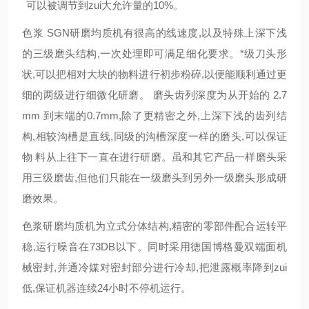
可以被调节到zui大允许量的
10%
。
色浆
SGN研磨均质机
有很高的线速度,以及特殊上深下浅
的三级磨头结构,一次处理即可满足细化要求。*级刀头形
状,可以把相对大块的物料进行初步粉碎,以便能顺利通过更
细的两级进行细微化研磨。 磨头齿列深度为从开始的 2.7
mm 到末端的0.7mm,除了更精密之外,上深下浅的齿列结
构,相较沟槽是直线,同级的沟槽深度一样的磨头,可以保证
物 料从上往下一直在进行研磨。虽和其它产品一样磨头采
用三级磨齿,但他们只能在一级磨头到另外一级磨头形成研
磨效果。
色浆
研磨均质机
为立式分体结构,精密的零部件配合运转平
稳,运行噪音在73DB以下。同时采用德国博格曼双端面机
械密封,并通冷媒对密封部分进行冷却,把泄露概率降到zui
低,保证机器连续24小时不停机运行。