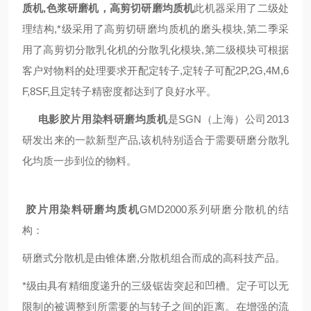
质机
,色浆研磨机，
高剪切
研磨均质机
此机器
采用了二级处
理结构,*级采用了高剪切
研磨均质机
的磨头模块,第二季采
用了高剪切分散乳化机的分散乳化模块,第二级模块可根据
客户对物料的处理要求开配定转子,定转子可配2P,2G,4M,6
F,8SF,且定转子精密度都达到了良好水平。
电影胶片用染料
研磨均质机
是
SGN
（上海）公司2013
研发出来的一款新型产品,该机特别适合于需要研磨分散乳
化均质一步到位的物料。
胶片用染料
研磨均质机
GMD
2000系列研磨分散机的结
构：
研磨式分散机是由锥体磨,分散机组合而成的高科技产品。
*级由具有精细度递升的三级锯齿突起和凹槽。定子可以无
限制的被调整到所需要的与转子之间的距离。在增强的流