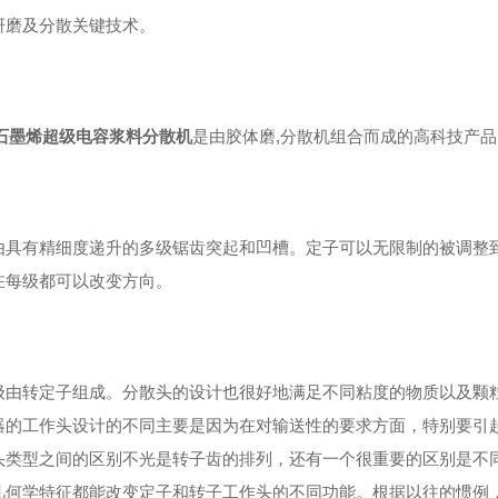
研磨及分散关键技术。
N石墨烯超级电容浆料分散机
是由胶体磨,分散机组合而成的高科技产
由具有精细度递升的多级锯齿突起和凹槽。定子可以无限制的被调整
在每级都可以改变方向。
级由转定子组成。分散头的设计也很好地满足不同粘度的物质以及颗
器的工作头设计的不同主要是因为在对输送性的要求方面，特别要引
头类型之间的区别不光是转子齿的排列，还有一个很重要的区别是不
几何学特征都能改变定子和转子工作头的不同功能。根据以往的惯例