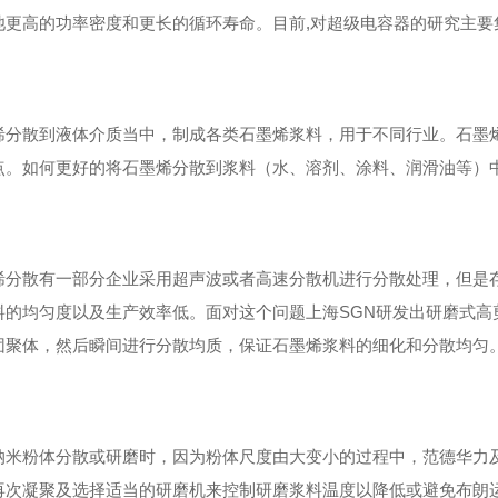
池更高的功率密度和更长的循环寿命。目前,对超级电容器的研究主要
烯分散到液体介质当中，制成各类石墨烯浆料，用于不同行业。石墨
点。如何更好的将石墨烯分散到浆料（水、溶剂、涂料、润滑油等）
烯分散有一部分企业采用超声波或者高速分散机进行分散处理，但是
料的均匀度以及生产效率低。面对这个问题上海SGN研发出研磨式高
团聚体，然后瞬间进行分散均质，保证石墨烯浆料的细化和分散均匀
纳米粉体分散或研磨时，因为粉体尺度由大变小的过程中，范德华力
再次凝聚及选择适当的研磨机来控制研磨浆料温度以降低或避免布朗