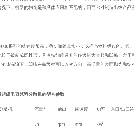
情况下，机器的构造是和具体应用相匹配的，因而它对制造出终产品
。
D2000系列的线速度很高，剪切间隙非常小，这样当物料经过的时候
定转子被制成圆椎形，具有精细度递升的多级锯齿突起和凹槽。定子
的流体湍流下，凹槽在每级都可以改变方向。高质量的表面抛光和结
烯超级电容浆料分散机的型号参数
分散机
流量*
输出
线速度
功率
入口/出口
l/h
rpm
m/s
kW