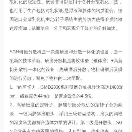
散乳化的稳定性。该设备可以适用于各种分散乳化工艺，
也可用于生产包括对乳状液,悬浮液和胶体的均质混合。德
国进口分散乳化机由定/转子系统生的剪切力使得溶质转移
速度增加，从而使单一分子和宏观分子媒介的分解加速。
SGN
研磨分散机是一款集研磨和分散一体化的设备，是一
项新的技术革新。研磨分散机是将胶体磨（锥体磨）+高剪
切分散机一体化的设备，先研磨后分散，物料研磨后又瞬
间进行分散，避免了物料的二次团聚。
1、*的剪切力，
GMD
2000系列研磨分散机转速高达14000r
pm，线速度为44m/s，是普通设备的4-5倍。
2、高精密度的定转子，超细研磨分散机的定转子分为两
级，一级为胶体磨磨头，采用三级错齿结构，磨头的沟槽
的深度角度都符合流体力学的设计。第二级是分散头，
SG
N
分散头有六种不同的规格，从粗到细，越来越密，分散