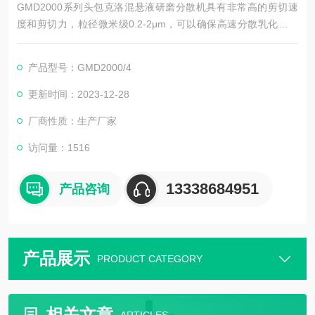
GMD2000系列头包克洛混悬液研磨分散机具有非常高的剪切速
度和剪切力，粒径微米级0.2-2μm，可以确保高速分散乳化的稳
定性。该设备可以适用于各种分散乳化工艺，也可用于生产包括
对乳状液,悬浮液和胶体的均质混合。德国进口分散乳化机由定/转
产品型号：GMD2000/4
子系统生的剪切力使得溶质转移速度增加，从而使单一分子和宏
观分子媒介的分解加速。
更新时间：2023-12-28
厂商性质：生产厂家
访问量：1516
13338684951
产品咨询
产品展示
PRODUCT CATEGORY
相关文章