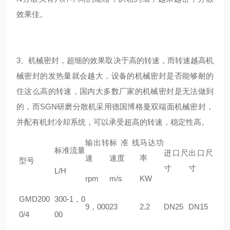
效果佳。
3、机械密封，超细的效果取决于高的转速，而转速越高机
械密封的发热量就会越大，设备的机械密封是否能够耐的
住这么高的转速，国内大多数厂家的机械密封是无法做到
的，而
SGN
研磨分散机采用德国博格曼双端面机械密封，
并配有机封冷却系统，可以承受超高的转速，稳定性高。
输出转
标准线
马达功
标准流量
进口尺
出口尺
速
速度
率
型号
寸
寸
L/H
rpm
m/s
KW
GM
D
200
300-1，0
9，000
23
2.2
DN25
DN15
0/4
00