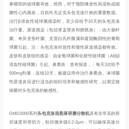
鼻咽部的链球菌有效，然而，对于预防继发性风湿热或细
菌性心内膜炎，目前尚无证实头包克洛疗效的重要数据。
治疗β溶血性链球菌感染时，至少应给予10天的头包克洛
治疗量。尿道感染（包括肾盂肾炎和膀胱炎）：由大肠杆
菌、奇异变形杆菌、克雷白氏杆菌属和凝固酶阴性的葡萄
球菌引起。注：头包克洛对急性和慢性尿道感染都有效。
皮肤和皮肤组织感染：由金葡球菌和化脓性链球菌（A组β
溶血性链球菌）引起。鼻窦炎：曾有报道，：每天3次给予
500mg剂量，连续10天，被建议用作治疗鼻窦炎。淋球菌
性尿道炎应进行适当的组织培养和敏感性研究，以测定致
病菌对头包克洛的敏感性。
GMD
2000系列
头包克洛混悬液
研磨分散机
具有非常高的剪
切速度和剪切力，粒径微米级0.2-2μm，可以确保高速分