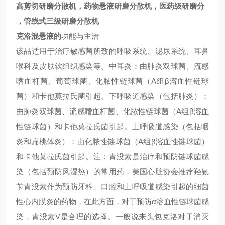
机，高剪切研磨分散机，药物悬液研磨分散机，医药级研磨分
散机，管线式三级研磨分散机
头包克洛混悬液
的
功能与主治
该品适用于治疗敏感菌所致的呼吸系统、泌尿系统、耳鼻
喉科及皮肤软组织感染等。中耳炎：由肺炎双球菌、流感
嗜血杆菌、葡萄球菌、化脓性链球菌（A组β溶血性链球
菌）和卡他莫拉氏菌引起。下呼吸道感染（包括肺炎）：
由肺炎双球菌、流感嗜血杆菌、化脓性链球菌（A组β溶血
性链球菌）和卡他莫拉氏菌引起。上呼吸道感染（包括咽
炎和扁桃体炎）：由化脓性链球菌（A组β溶血性链球菌）
和卡他莫拉氏菌引起。注：青没素是治疗和预防链球菌感
染（包括预防风湿热）的常用药，美国心脏协会推荐羟氨
苄青没素作为预防牙科、口腔和上呼吸道感染引起的细菌
性心内膜炎的药物，在此方面，对于预防α溶血性链球菌感
染，青没素V是合理的选择。一般说来头包克洛对于消灭