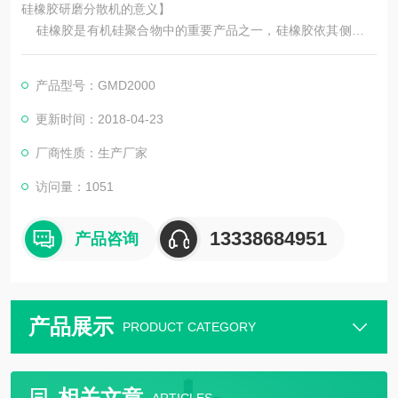
硅橡胶研磨分散机的意义】
硅橡胶是有机硅聚合物中的重要产品之一，硅橡胶依其侧基种
类的不同，可以分为二甲基硅橡胶、甲基乙烯基硅橡胶、甲基苯
基硅橡胶和氟硅橡胶等，在实际生产中应用较多的是甲基乙烯基
产品型号：GMD2000
硅橡胶。硅橡胶按其硫化机理可分为有机过氧化物引发自由基交
联型（热硫化型）、缩聚反应型（室温硫化型）和加成反应型三
更新时间：2018-04-23
大类。
厂商性质：生产厂家
访问量：1051
13338684951
产品咨询
产品展示
PRODUCT CATEGORY
相关文章