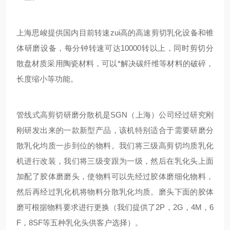
上海
思峻
提供国内目前转速zui高的高速剪切乳化设备和锥
体研磨设备，每分钟转速可达10000转以上，同时剪切分
散盘材质采用陶瓷材料，可以*解决碳纤维等材料的破碎，
长度缩小等功能。
管线式高剪切研磨分散机是
SGN
（上海）公司经过研究刚
刚研发出来的一款新型产品，该机特别适合于需要研磨分
散乳化均质一步到位的物料。我们将三级高剪切均质乳化
机进行改装，我们将三级变跟为一级，然后在乳化头上面
加配了胶体磨磨头，使物料可以先经过胶体磨细化物料，
然后再经过乳化机将物料分散乳化均质。磨头下面的胶体
磨可根据物料要求进行更换（我们提供了2P，2G，4M，6
F，8SF等五种乳化头供客户选择）。