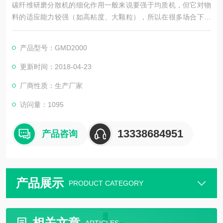
碳纤维研磨分散机的细化作用一般来说要强于均质机，但它对物
料的适应能力较强（如高粘度、大颗粒），所以在很多场合下，
它用于均质机的前道或者用于高粘度的场合。
产品型号：GMD2000
研磨式分散机是由锥体磨,分散机组合而成的高科技产品。
更新时间：2018-04-23
*级由具有精细度递升的三级锯齿突起和凹槽。定子可以无限制的
厂商性质：生产厂家
被调整到所需要的与转子之间的距离。在增强的流体湍流下，凹
槽在每级都可以改变方向。
访问量：1095
13338684951
产品咨询
产品展示
PRODUCT CATEGORY
相关文章