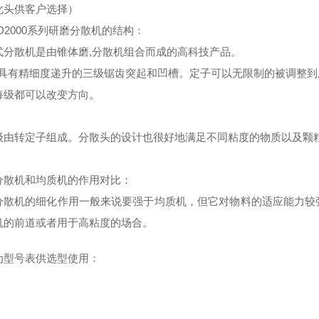
化头供客户选择）
2000
系列研磨分散机的结构：
式分散机是由锥体磨
,
分散机组合而成的高科技产品。
由具有精细度递升的三级锯齿突起和凹槽。定子可以无限制的被调整
每级都可以改变方向。
级由转定子组成。分散头的设计也很好地满足不同粘度的物质以及颗
分散机和均质机的作用对比：
分散机的细化作用一般来说要强于均质机，但它对物料的适应能力较
机的前道或者用于高粘度的场合。
为型号表供选型使用：