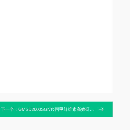
下一个：
GMSD2000SGN羟丙甲纤维素高效研磨分散机