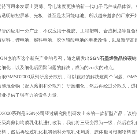
期待可用来发展出更薄、导电速度更快的新一代电子元件或晶体管。
造透明触控屏幕、光板、甚至是太阳能电池。所以越来越多的厂家开
米管的应用十分广泛，不仅应用于橡胶、工程塑料、合成树脂等复合
蔽材料，锂电池、燃料电池、胶体铅酸电池的电极改性，以及新型高
SGN也响应这个新兴产业的号召，随之研发出
SGN石墨烯微晶粉碳
的细化，以及细化后团聚问题的解决，成为的zui大的难点。
新浪
GMSD2000
系列研磨分散机，可以很好的解决这两个问题。
GMS
石墨混合物（配入溶剂和分散剂）研磨细化，然后再经过分散头，进
行业提供了强有力的设备力量。
2000
系列
是
SGN
公司经过研究刚刚研发出来的一款新型产品，该机
三级高剪切均质乳化机进行改装，我们将三级变跟为一级，然后在乳
物料，然后再经过乳化机将物料分散乳化均质。胶体磨可根据物料要