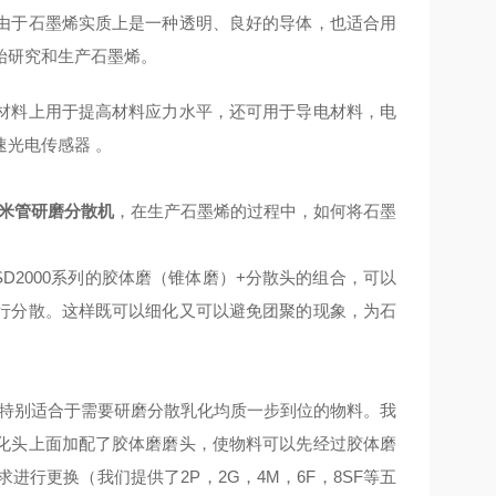
由于石墨烯实质上是一种透明、良好的导体，也适合用
始研究和生产石墨烯。
材料上用于提高材料应力水平，还可用于导电材料，电
速光电传感器
。
纳米管研磨分散机
，在生产石墨烯的过程中，如何将石墨
D2000
系列的胶体磨（锥体磨）
+
分散头的组合，可以
行分散。这样既可以细化又可以避免团聚的现象，为石
特别适合于需要研磨分散乳化均质一步到位的物料。我
化头上面加配了胶体磨磨头，使物料可以先经过胶体磨
求进行更换（我们提供了
2P
，
2G
，
4M
，
6F
，
8SF
等五