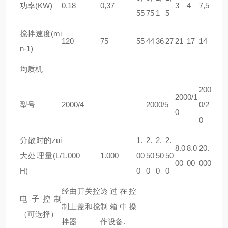
功率(KW)
0,18
0,37
3
4
7,5
55
75
1
5
搅拌速度(mi
120
75
55
44
36
27
21
17
14
n-1)
均质机
200
2000/1
型号
2000/4
2000/5
0/2
0
0
分散时的zui
1.
2.
2.
2.
8.0
8.0
20.
大处理量(L/
1.000
1.000
00
50
50
50
00
00
000
H)
0
0
0
0
经由开关控
透过在控
电子控制
制上盖和搅
制箱中操
（可选择）
拌器
作设备.