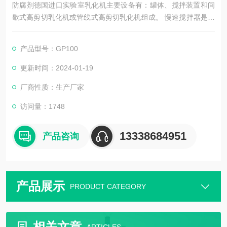
防腐剂德国进口实验室乳化机主要设备有：罐体、搅拌装置和间
歇式高剪切乳化机或管线式高剪切乳化机组成。 慢速搅拌器是由
中间的折叶桨式搅拌器与能混合高粘度的框式搅拌器组成，在框
式搅拌器的周边装有刮壁的刮板，刮板的作用是使容器内壁与物
产品型号：GP100
料不断产生新的界面而不再留有任何死角。
更新时间：2024-01-19
厂商性质：生产厂家
访问量：1748
13338684951
产品咨询
产品展示
PRODUCT CATEGORY
相关文章