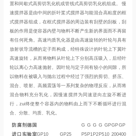
置和间歇式高剪切乳化机或管线式高剪切乳化机组成。 慢
速搅拌器是由中间的折叶桨式搅拌器与能混合高粘度的框
式搅拌器组成，在框式搅拌器的周边装有刮壁的刮板，刮
板的作用是使容器内壁与物料不断产生新的界面而不再留
有任何死角。高速均质乳化器是由高速旋转的叶轮与具有
放射状导流槽的定子而构成，经特殊设计的叶轮上下翼叶
高速旋转，从而将物料从叶轮上下分别高压吸入，后经叶
轮以离心力高速抛射。因叶轮与定子间有较小的间隙，所
以物料在被吸入与抛出过程中经过了强烈的剪切、挤压、
混合、喷射、高频震荡等一系列复杂的物理反应，从而将
混合物料充分乳化，因慢速搅拌为同速逆向左旋不断进
行，zui终使整个容器内的物料由上而下不断循环进行混
合、分散、均质、乳化。
防腐剂
德国
G
G
G
G
GP
GP
GP
进口实验室
GP
10
GP
25
P
5
P
1
P
2
P
5
10
200
400