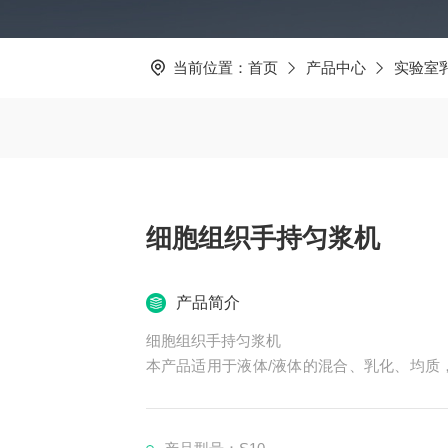
当前位置：
首页
产品中心
实验室
细胞组织手持匀浆机
产品简介
细胞组织手持匀浆机
本产品适用于液体/液体的混合、乳化、均质
专为实验室中微量处理而设计。
本匀浆机马达更为小巧，动力却更为强劲，具
接触部位为304/316L不锈钢,拆卸清洗方便等