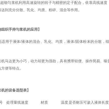
型超细匀浆机利用高速旋转的转子与精密的定子配合，依靠高线速度
料达到充分分散、乳化、均质、粉碎、混合等作用。
胞组织手持匀浆机
的应用】
品适用于液体/液体的混合、乳化、均质，液体/固体粉末的分散，
浆机马达更为小巧，动力却更为强劲，具有携带轻便、操作简易、噪音低、
洗方便等特点。
浆机的设备选型表】
号
处理量
线速度
材质
温度
是否耐压
可渗入液体长度