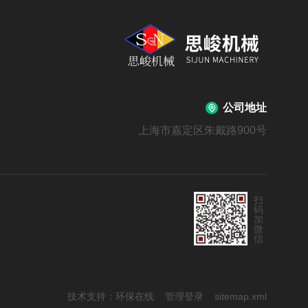
公司地址
上海市嘉定区朱戴路900号
扫
码
加
微
信
技术支持：
环保在线
管理登录
sitemap.xml